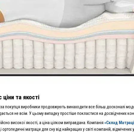
ціни та якості
бі за покупця виробники продовжують винаходити все більш досконалі моде
ається не всім. У цьому випадку простіше покластися на досвідчених конс
дійсно високої якості, а ціна цілком виправдана. Компанія
«Склад Матраці
 ортопедичні матраци для сну від найкращих у світі компаній, відмічених у