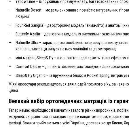
Yellow Lime – із пружинами преміум-класу, багатозональний блок 
Naturelle Desert – модель виконана з повністю натуральних, гі
людини;
Four Red Sangria – двостороння модель "зима-літо" з анатомічн
Butterfly Azalia – довговічна модель із високими показниками з
Naturelle Ultra – характерною особливістю аксесуарів виступают
кріплень, матраци випускаються звичайні та двосторонні;
міні-матрац Sleep& Fly – в основі топпера лежить піна з ефектом
Comfort Deluxe – для виготовлення застосовуються високоякісні т
Sleep& Fly Organic – із пружинним блоком Pocket spring, витриму
М'які аксесуари рекомендуються для людей похилого віку, за наявно
цілей.
Великий вибір ортопедичних матраців із гаран
Тепер немає необхідності вивчати каталоги різних виробників, порівн
моделей, які різняться за максимальним навантаженням, жорсткістю
фахівці. Заявки приймаються з усієї України, доставкою до Києва, Ха