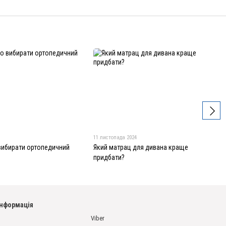
11 листопада 2024
 вибирати ортопедичний
Який матрац для дивана краще
придбати?
інформація
Viber