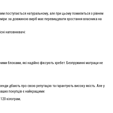
 чим поступається натуральному, але при цьому помилиться з рівнем
зміри: за довжиною виріб має перевищувати зростання власника на
існі наповнювачі:
ими блоками, які надійно фіксують хребет. Безпружинні матраци не
бренди дбають про свою репутацію та гарантують високу якість. Але у
 наших покупців є найкращими:
 120 кілограм;