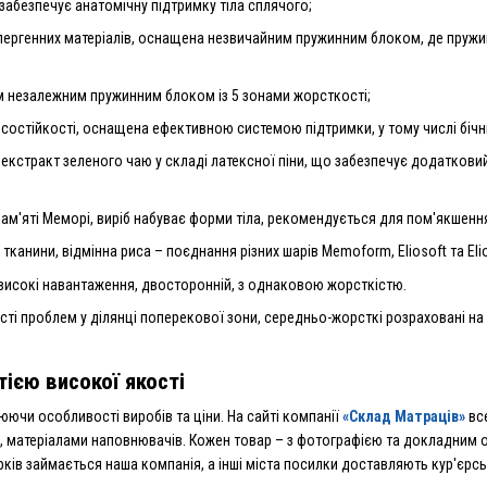
забезпечує анатомічну підтримку тіла сплячого;
поалергенних матеріалів, оснащена незвичайним пружинним блоком, де пруж
им незалежним пружинним блоком із 5 зонами жорсткості;
носостійкості, оснащена ефективною системою підтримки, у тому числі бічн
ь екстракт зеленого чаю у складі латексної піни, що забезпечує додатков
 пам'яті Меморі, виріб набуває форми тіла, рекомендується для пом'якшенн
канини, відмінна риса – поєднання різних шарів Memoform, Eliosoft та Eli
є високі навантаження, двосторонній, з однаковою жорсткістю.
сті проблем у ділянці поперекової зони, середньо-жорсткі розраховані на
тією високої якості
юючи особливості виробів та ціни. На сайті компанії
«Склад Матраців»
все
, матеріалами наповнювачів. Кожен товар – з фотографією та докладним о
рків займається наша компанія, а інші міста посилки доставляють кур'єрсь