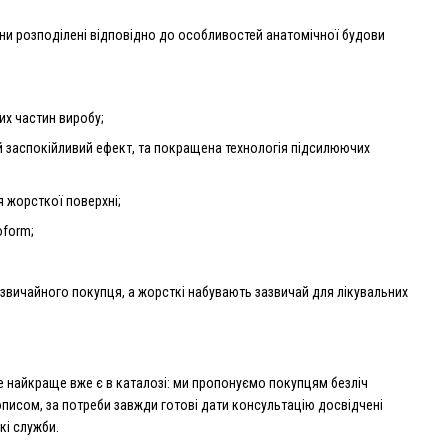
ини розподілені відповідно до особливостей анатомічної будови
их частин виробу;
ий заспокійливий ефект, та покращена технологія підсилюючих
я жорсткої поверхні;
oform;
 звичайного покупця, а жорсткі набувають зазвичай для лікувальних
 найкраще вже є в каталозі: ми пропонуємо покупцям безліч
писом, за потреби завжди готові дати консультацію досвідчені
кі служби.