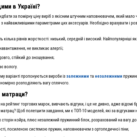
ими в Україні?
ридбати за помірну ціну виріб з якісним штучним наповнювачем, який мало
 з найважливішими параметрами цих аксесуарів. Необхідно врахувати і ро
 кілька рівнів жорсткості: низький, середній і високий. Найпопулярніші як
навантаження, не викликає алергії;
овго, стійкий до зношування;
ає вологу.
ому варіанті пропонуються вироби із
залежними
та
незалежними
пружинн
вномірно розподіляють вагу сплячого.
і матраци?
на рейтинг торгових марок, вивчають відгуки, і це не дивно, адже відомі 
 матрац? Щоб полегшити завдання, ми є ТОП-10 моделей, які за відгуками
х сторін койра, плюс незалежний пружинний блок, розрахований на вагу до
кості, посиленою системою пружин, наповнювачем з ортопедичної піни;