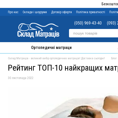
Перейти до основного контенту
Безкоштов
Про нас
Склади і шоуруми
Договір оферти
Політика приватності
Політи
(050) 969-43-40
(093) 
Ортопедичні матраци
Склад Матраців - великий вибір ортопедичних матраців! Доставка сьогодні!
Блог
Рейтинг ТОП-10 найкращих мат
30 листопада 2022