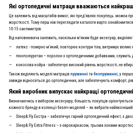
Які ортопедичні матраци вважаються найкращ
Це залежить від масштабів вимог, які пред'являє покупець: можна п
жорсткості. Тому перш ніж переглядати каталоги варто ознайомитися
10-15 сантиметрів.
Від наповнювача залежить, наскільки м'яким буде аксесуар, виділяють
латекс - помірно м'який, повторює контури тіла, витримує великі 
пінополіуретан – поролон з ортопедичними добавками, служить д
кокосова койра - забезпечує високий рівень жорсткості, не вбир
Також виділяють моделі матраців
пружинні
та
безпружинні
, у перш
завжди відносяться до ортопедичних, але забезпечують комфорт, рі
Який виробник випускає найкращі ортопедичн
Визначаючись з вибором аксесуару, більшість покупців орієнтуються 
кожного бренду в колекції безліч моделей – як вибрати найякісніший
Sleep& Fly Екстра – забезпечує гарний ортопедичний ефект, з дво
Sleep& Fly Extra Fitness – з єврокаркасом, трьома зонами жорст