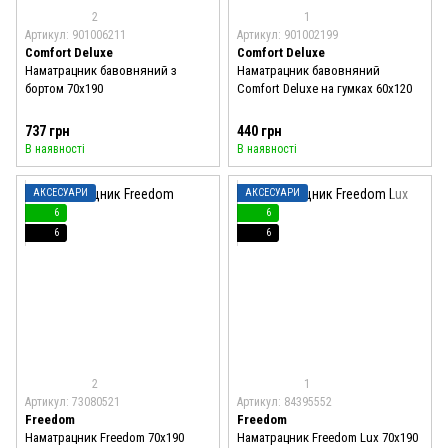
2
1
Артикул: 901006211
Артикул: 901002199
Comfort Deluxe
Comfort Deluxe
Наматрацник бавовняний з
Наматрацник бавовняний
бортом 70x190
Comfort Deluxe на гумках 60x120
737 грн
440 грн
В наявності
В наявності
АКСЕСУАРИ
АКСЕСУАРИ
6
6
6
6
2
1
Артикул: 73080521
Артикул: 84395552
Freedom
Freedom
Наматрацник Freedom 70x190
Наматрацник Freedom Lux 70x190