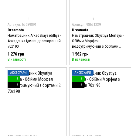
1
1
Артикул: 65689891
Артикул: 98621239
Dreamota
Dreamota
Наматрацник Arkadskaya idilliya -
Наматрацник Obyatiya Morfeya -
Аркадська ідилія двосторонній
Обійми Морфея
70x190
водоутримуючий з бортами
70x190
1 276 грн
1 562 грн
В наявності
В наявності
АКСЕСУАРИ
АКСЕСУАРИ
6
6
6
6