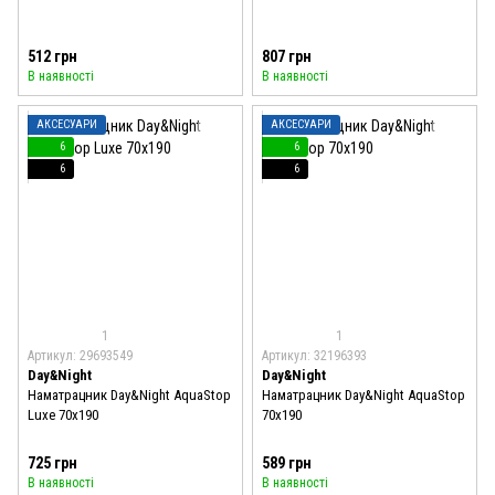
512 грн
807 грн
В наявності
В наявності
АКСЕСУАРИ
АКСЕСУАРИ
6
6
6
6
1
1
Артикул: 29693549
Артикул: 32196393
Day&Night
Day&Night
Наматрацник Day&Night AquaStop
Наматрацник Day&Night AquaStop
Luxe 70x190
70x190
725 грн
589 грн
В наявності
В наявності