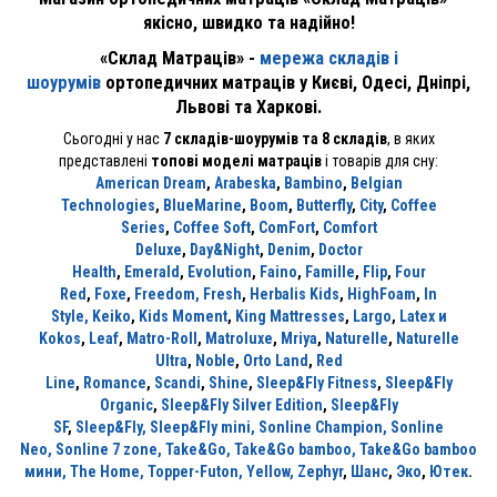
якісно, швидко та надійно!
«Склад Матраців» -
мережа складів і
шоурумів
ортопедичних матраців
у Києві, Одесі, Дніпрі,
Львові та Харкові.
Сьогодні у нас
7 складів-шоурумів та 8 складів
, в яких
представлені
топові моделі матраців
і товарів для сну:
American Dream
,
Arabeska
,
Bambino
,
Belgian
Technologies
,
BlueMarine
,
Boom
,
Butterfly
,
City
,
Coffee
Series
,
Coffee Soft
,
ComFort
,
Comfort
Deluxe
,
Day&Night
,
Denim
,
Doctor
Health
,
Emerald
,
Evolution
,
Faino
,
Famille
,
Flip
,
Four
Red
,
Foxe
,
Freedom
, Fresh
,
Herbalis Kids
,
HighFoam
,
In
Style,
Keiko
,
Kids Moment
,
King Mattresses
,
Largo
,
Latex и
Kokos
,
Leaf
,
Matro-Roll
,
Matroluxe
,
Mriya
,
Naturelle
,
Naturelle
Ultra
,
Noble
,
Orto Land
,
Red
Line
,
Romance
,
Scandi
,
Shine
,
Sleep&Fly Fitness
,
Sleep&Fly
Organic
,
Sleep&Fly Silver Edition
,
Sleep&Fly
SF
,
Sleep&Fly,
Sleep&Fly mini,
Sonline Champion,
Sonline
Neo,
Sonline 7 zone,
Take&Go,
Take&Go bamboo,
Take&Go bamboo
мини,
The Home,
Topper-Futon,
Yellow,
Zephyr
,
Шанс
,
Эко
,
Ютек
.