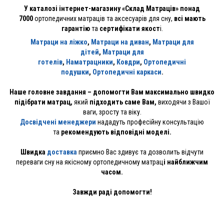
У каталозі інтернет-магазину «Склад Матраців» понад
7000
ортопедичних матраців та аксесуарів для сну,
всі мають
гарантію
та
сертифікати якост
і.
Матраци на ліжко
,
Матраци на диван
,
Матраци для
дітей
,
Матраци для
готелів
,
Наматрацники
,
Ковдри
,
Ортопедичні
подушки
,
Ортопедичні каркаси
.
Наше головне завдання – допомогти Вам максимально швидко
підібрати матрац,
який
підходить саме Вам,
виходячи з Вашої
ваги, зросту та віку.
Досвідчені менеджер
и
нададуть професійну консультацію
та
рекомендують відповідні моделі.
Швидка
доставка
приємно Вас здивує та дозволить відчути
переваги сну на якісному ортопедичному матрац
і найближчим
часом.
Завжди раді допомогти!