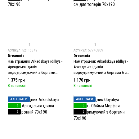
1
1
Артикул: 52115349
Артикул: 57740309
Dreamota
Dreamota
Наматрацник Arkadskaya idilliya -
Наматрацник Arkadskaya idilliya -
Аркадська ідилія
Аркадська ідилія
водоутримуючий з бортами
водоутримуючий з бортами 6 см
70x190
для топерів 70x190
1 375 грн
1 170 грн
В наявності
В наявності
АКСЕСУАРИ
АКСЕСУАРИ
6
6
6
6