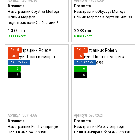
Артикул: 20794598
Артикул: 47059209
Dreamota
Dreamota
Наматрацник Obyatiya Morfeya -
Наматрацник Obyatiya Morfeya -
Обійми Морфея
Обійми Морфея з бортами 70x190
водоутримуючий з бортами 2
70x190
1 375 грн
2 233 грн
В наявності
В наявності
АКЦІЯ
АКЦІЯ
−20%
−9%
АКСЕСУАРИ
АКСЕСУАРИ
6
6
6
6
Артикул: 80914089
Артикул: 69672621
Dreamota
Dreamota
Наматрацник Polet v empireye -
Наматрацник Polet v empireye -
Політ в емпіреї 70x190
Політ в емпіреї з бортами 70x190