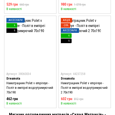
529 грн
980 грн
660 грн
1 078 грн
В наявності
В наявності
АКСЕСУАРИ
АКЦІЯ
6
−26%
6
АКСЕСУАРИ
6
6
Артикул: 38060034
Артикул: 44237258
Dreamota
Dreamota
Наматрацник Polet v empireye -
Наматрацник Polet v empireye -
Політ в емпіреї водоутримуючий
Політ в емпіреї водоутримуючий
70x190
2 70x190
462 грн
602 грн
812 грн
В наявності
В наявності
Магазин ортопедичних матраців «Склад Матраців» -