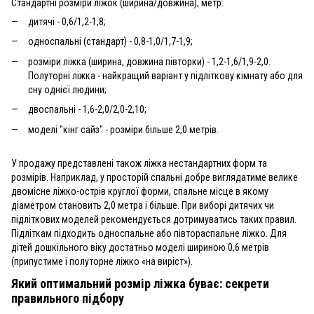
Стандартні розміри ліжок (ширина/довжина), метр:
дитячі - 0,6/1,2-1,8;
односпальні (стандарт) - 0,8-1,0/1,7-1,9;
розміри ліжка (ширина, довжина півторки) - 1,2-1,6/1,9-2,0.
Полуторні ліжка - найкращий варіант у підліткову кімнату або для
сну однієї людини;
двоспальні - 1,6-2,0/2,0-2,10;
моделі "кінг сайз" - розміри більше 2,0 метрів.
У продажу представлені також ліжка нестандартних форм та
розмірів. Наприклад, у просторій спальні добре виглядатиме велике
двомісне ліжко-острів круглої форми, спальне місце в якому
діаметром становить 2,0 метра і більше. При виборі дитячих чи
підліткових моделей рекомендується дотримуватись таких правил.
Підліткам підходить односпальне або півтораспальне ліжко. Для
дітей дошкільного віку достатньо моделі шириною 0,6 метрів
(припустиме і полуторне ліжко «на виріст»).
Який оптимальний розмір ліжка буває: секрети
правильного підбору