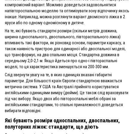
компромісний варіант. Можливо доведеться задовольнятися
напівтороспальною моделлю та оптимізувати зону відпочинку якось
інакше. Наприклад, можна розглянути варіант двомісного ліжка в 2
яруси або по одному одномісному в дитяче.
На те, які бувають стандартні розміри (скільки метрів довжина,
ширина односпального, двоспального, півтораспального ліжка)
впливають такі фактори, як різновид основи, параметри каркасу, а
також наявність пристрою для одинарної або двоспальної моделі,
що трансформує, на два спальних місця. Стандартна довжина в
середньому 2,0-2,1 м. Якщо йдеться про одно-і півтораспальні
моделі, то ця характеристика зменшується на 200-300 мм.
Слід звернути увагу на те, в яких одиницях вказані габаритні
параметри. Для більшості країн Європи стандартною вважається
метрична система. У США та Австралії прийнято користуватися
англійськими одиницями виміру (дюйми). Це також слід враховувати
під час вибору. Якщо двох або півтороспальні меблі обрані за
англійськими стандартами, то спальні приналежності доведеться
вибирати відповідні.
Які бувають розміри односпальних, двоспальних,
полуторних ліжок: стандарти, що діють