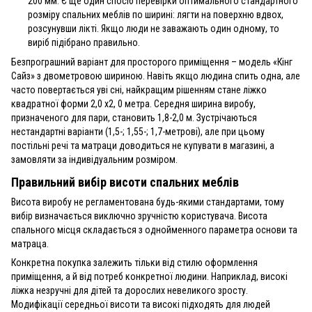
200 мм. Є ще один спосіб перевірки оптимального стандартного
розміру спальних меблів по ширині: лягти на поверхню вдвох,
розсунувши лікті. Якщо люди не заважають один одному, то
виріб підібрано правильно.
Безпрограшний варіант для просторого приміщення – модель «Кінг
Сайз» з двометровою шириною. Навіть якщо людина спить одна, але
часто повертається уві сні, найкращим рішенням стане ліжко
квадратної форми 2,0 х2, 0 метра. Середня ширина виробу,
призначеного для пари, становить 1,8-2,0 м. Зустрічаються
нестандартні варіанти (1,5-; 1,55-; 1,7-метрові), але при цьому
постільні речі та матраци доводиться не купувати в магазині, а
замовляти за індивідуальним розміром.
Правильний вибір висоти спальних меблів
Висота виробу не регламентована будь-якими стандартами, тому
вибір визначається виключно зручністю користувача. Висота
спального місця складається з однойменного параметра основи та
матраца.
Конкретна покупка залежить тільки від стилю оформлення
приміщення, а й від потреб конкретної людини. Наприклад, високі
ліжка незручні для дітей та дорослих невеликого зросту.
Модифікації середньої висоти та високі підходять для людей