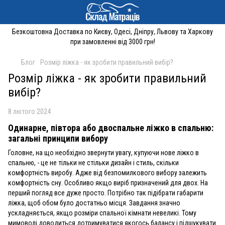
Безкоштовна Доставка по Києву, Одесі, Дніпру, Львову та Харкову
при замовленні від 3000 грн!
Блог
Розмір ліжка - як зробити правильний вибір?
Розмір ліжка - як зробити правильний
вибір?
8 лютого 2024
Одинарне, півтора або двоспальне ліжко в спальню:
загальні принципи вибору
Головне, на що необхідно звернути увагу, купуючи нове ліжко в
спальню, - це не тільки не стільки дизайн і стиль, скільки
комфортність виробу. Адже від безпомилкового вибору залежить
комфортність сну. Особливо якщо виріб призначений для двох. На
перший погляд все дуже просто. Потрібно так підібрати габарити
ліжка, щоб обом було достатньо місця. Завдання значно
ускладняється, якщо розміри спальної кімнати невеликі. Тому
мимоволі доводиться дотримуватися якогось балансу і підшукувати