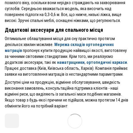
похилого віку, оскільки вони нерідко страждають на захворювання
суглобів. Середньою вважається модель, яка височить над
поверхнею підлоги на 0,3-0,6 м. Все, що нижче, низькі ліжка, вище
високі. Зручні спальні меблі, оснащені ніжками, що регулюються.
Додаткові аксесуари для спального місця
Оптимальне облаштування місця для сну практично протягом
декількох хвилин можливе.
Мережа складів ортопедичних
матраців
пропонує купити продукцію найвищої якості, виготовлену
за чинними світовими стандартами. Крім того, ми реалізуємо
додаткові аксесуари, такі як
наматрацники
,
ортопедичні каркаси
.
Працює доставка (Київ, Київська область, Харків). Компанія приймає
заявки на виготовлення матраців із нестандартними параметрами.
Доступні ціни на продукцію, відмінне обслуговування, швидкість
виконання замовлень, консультаційна підтримка клієнтів - наші
відмінні риси, що виділяють із загальної маси подібних магазинів.
Якщо товар з будь-якої причини не підійшов, можна протягом 14 днів
обміняти його на потрібний варіант