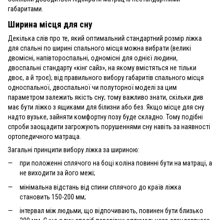
габаритами.
Ширина місця для сну
Декілька слів про те, який оптимальний стандартний розмір ліжка
для спальні по ширині спального місця можна вибрати (великі
двомісні, напівтороспальні, одномісні для однієї людини,
двоспальні стандарту «кінг сайз», на якому вмістяться не тільки
двоє, а й троє); від правильного вибору габаритів спального місця
односпальної, двоспальної чи полуторної моделі за цим
параметром залежить якість сну; тому важливо знати, скільки див
має бути ліжко з ящиками для білизни або без. Якщо місце для сну
надто вузьке, зайняти комфортну позу буде складно. Тому подібні
спроби заощадити загрожують порушеннями сну навіть за наявності
ортопедичного матраца.
Загальні принципи вибору ліжка за шириною:
при положенні сплячого на боці коліна повинні бути на матраці, а
не виходити за його межі;
мінімальна відстань від спини сплячого до країв ліжка
становить 150-200 мм;
інтервал між людьми, що відпочивають, повинен бути близько