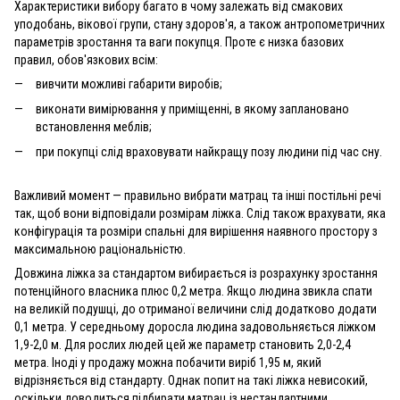
Характеристики вибору багато в чому залежать від смакових
уподобань, вікової групи, стану здоров'я, а також антропометричних
параметрів зростання та ваги покупця. Проте є низка базових
правил, обов'язкових всім:
вивчити можливі габарити виробів;
виконати вимірювання у приміщенні, в якому заплановано
встановлення меблів;
при покупці слід враховувати найкращу позу людини під час сну.
Важливий момент — правильно вибрати матрац та інші постільні речі
так, щоб вони відповідали розмірам ліжка. Слід також врахувати, яка
конфігурація та розміри спальні для вирішення наявного простору з
максимальною раціональністю.
Довжина ліжка за стандартом вибирається із розрахунку зростання
потенційного власника плюс 0,2 метра. Якщо людина звикла спати
на великій подушці, до отриманої величини слід додатково додати
0,1 метра. У середньому доросла людина задовольняється ліжком
1,9-2,0 м. Для рослих людей цей же параметр становить 2,0-2,4
метра. Іноді у продажу можна побачити виріб 1,95 м, який
відрізняється від стандарту. Однак попит на такі ліжка невисокий,
оскільки доводиться підбирати матрац із нестандартними