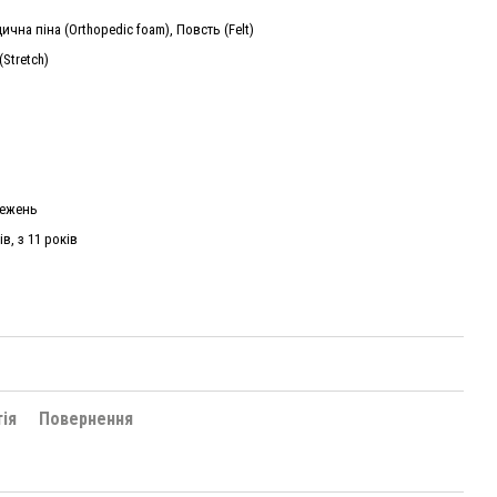
ична піна (Orthopedic foam), Повсть (Felt)
Stretch)
межень
ів, з 11 років
тія
Повернення