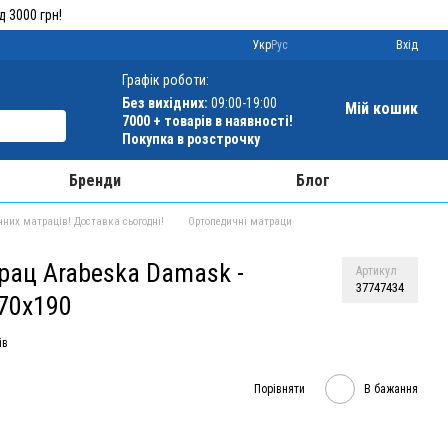
 3000 грн!
Укр
Рус
Вхід
Графік роботи:
Без вихідних:
09:00-19:00
Мій кошик
7000 +
товарів в наявності!
Покупка в розстрочку
Бренди
Блог
чних матраців! Доставка сьогодні!
Ортопедичні матраци
рац Arabeska Damask -
Артикул
37747434
70x190
ів
Порівняти
В бажання