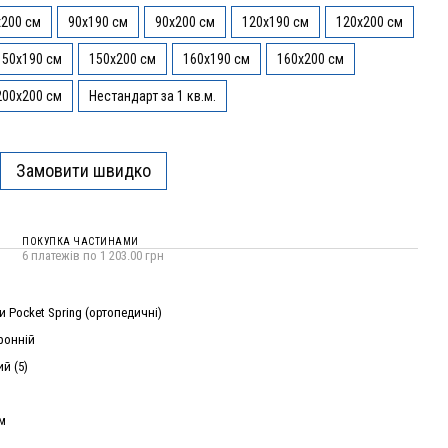
x200 см
90x190 см
90x200 см
120x190 см
120x200 см
150x190 см
150x200 см
160x190 см
160x200 см
200x200 см
Нестандарт за 1 кв.м.
Замовити швидко
ПОКУПКА ЧАСТИНАМИ
6 платежів по 1 203.00 грн
 Pocket Spring (ортопедичні)
ронній
й (5)
см