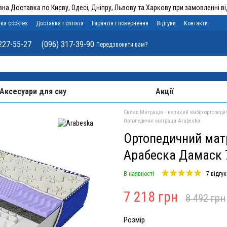
на Доставка по Києву, Одесі, Дніпру, Львову та Харкову при замовленні від
ка cookies
Доставка і оплата
Гарантія і повернення
Відгуки
Контакти
227-55-27
(096) 317-39-90
Передзвонити вам?
Аксесуари для сну
Акції
Склад Матраців - великий вибір ортопеди
Ортопедичні матраци Arabeska
Ортопедичний мат
Арабеска Дамаск 
В наявності
7 відгук
7 218 грн
8 492 грн
Розмір