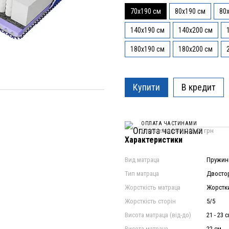
70x190 см
80x190 см
80
140x190 см
140x200 см
180x190 см
180x200 см
Купити
В кредит
ОПЛАТА ЧАСТИНАМИ
6 платежів по 1 203.00 грн
Характеристики
Вид матраца
Пружини
Тип матраца
Двосто
Жорсткість матраца
Жорстки
Жорсткість сторін
5/5
Висота матраца (від-до)
21 - 23 
Висота матраца
22 см