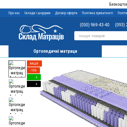
Перейти до основного контенту
Безкоштов
Про нас
Склади і шоуруми
Договір оферти
Політика приватності
Політи
(050) 969-43-40
(093) 
Ортопедичні матраци
АКЦІЯ
−15%
6
6