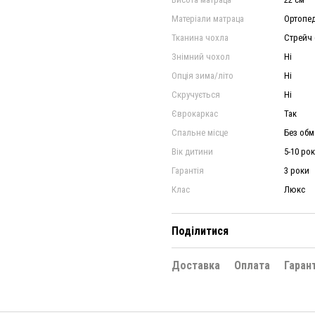
Матеріали матраца
Ортопед
Тканина чохла
Стрейч (
Знімний чохол
Ні
Опція зима/літо
Ні
Скручується
Ні
Єврокаркас
Так
Спальне місце
Без об
Вік дитини
5-10 рок
Гарантія
3 роки
Клас
Люкс
Поділитися
Доставка
Оплата
Гаран