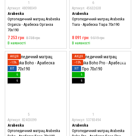
1
6
Артикул: 48098049
Артикул: 45632638
Arabeska
Arabeska
Ортопедичний матрац Arabeska
Ортопедичний матрац Arabeska
Organza - Арабеска Органза
Tiara - Арабеска Тіара 70x190
70x190
7 253 грн
8 091 грн
8 738 грн
9 519 грн
В наявності
В наявності
АКЦІЯ
АКЦІЯ
−15%
−15%
ХІТ
ХІТ
6
6
6
6
5
1
Артикул: 82403099
Артикул: 53783494
Arabeska
Arabeska
Ортопедичний матрац Arabeska
Ортопедичний матрац Arabeska