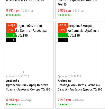
Boho - Арабеска Бохо 70x190
Boho Pro - Арабеска Бохо Про
70x190
8 781 грн
7 833 грн
10 331 грн
9 216 грн
В наявності
В наявності
АКЦІЯ
АКЦІЯ
−15%
−15%
6
6
6
6
4
7
Артикул: 64537611
Артикул: 37747434
Arabeska
Arabeska
Ортопедичний матрац Arabeska
Ортопедичний матрац Arabeska
Sonora - Арабеска Сонора 70x190
Damask - Арабеска Дамаск 70x190
6 603 грн
7 218 грн
7 769 грн
8 492 грн
В наявності
В наявності