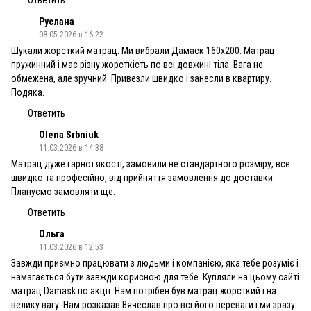
Руслана
08.05.2026 в 16:22
Шукали жорсткий матрац. Ми вибрали Дамаск 160х200. Матрац
пружинний і має різну жорсткість по всі довжині тіла. Вага не
обмежена, але зручний. Привезли швидко і занесли в квартиру.
Подяка.
Ответить
Olena Srbniuk
11.03.2026 в 14:38
Матрац дуже гарної якості, замовили не стандартного розміру, все
швидко та професійно, від прийняття замовлення до доставки.
Плануємо замовляти ще.
Ответить
Ольга
11.03.2026 в 12:53
Завжди приємно працювати з людьми і компанією, яка тебе розуміє і
намагається бути завжди корисною для тебе. Купляли на цьому сайті
матрац Damask по акції. Нам потрібен був матрац жорсткий і на
велику вагу. Нам розказав Вячеслав про всі його переваги і ми зразу