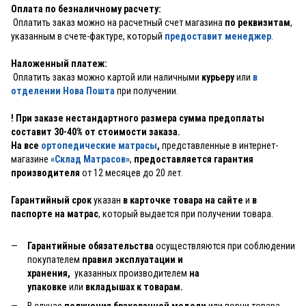
Оплата по безналичному расчету:
Оплатить заказ можно на расчетный счет магазина
по реквизитам
,
указанным в счете-фактуре, который
предоставит менеджер
.
Наложенный платеж:
Оплатить заказ можно картой или наличными
курьеру
или
в
отделении Нова Пошта
при получении.
! При заказе нестандартного размера сумма предоплаты
составит 30-40% от стоимости заказа.
На все
ортопедические матрасы
,
представленные в интернет-
магазине
«Склад Матрасов»
,
предоставляется гарантия
производителя
от 12 месяцев до 20 лет.
Гарантийный срок
указан
в карточке товара на сайте
и
в
паспорте на матрас
, который выдается при получении товара.
Гарантийные обязательства
осуществляются при соблюдении
покупателем
правил эксплуатации и
хранения,
указанных производителем
на
упаковке
или
вкладышах к товарам.
В случае
получения бракованной модели
или порчи товара