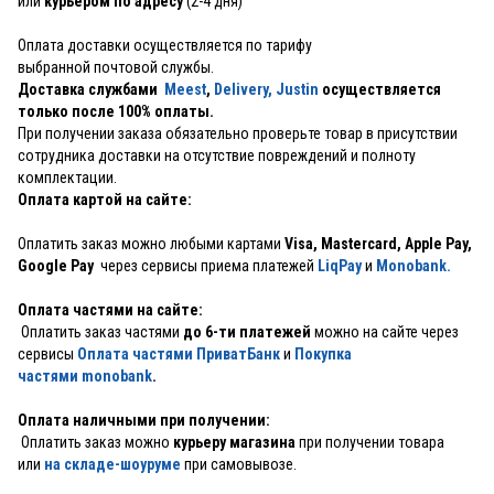
или
курьером по адресу
(2-4 дня)
Оплата доставки осуществляется по тарифу
выбранной почтовой службы.
Доставка службами
Meest
,
Delivery,
Justin
осуществляется
только после 100% оплаты.
При получении заказа обязательно проверьте товар в присутствии
сотрудника доставки на отсутствие повреждений и полноту
комплектации.
Оплата картой на сайте:
Оплатить заказ можно любыми картами
Visa, Mastercard, Apple Pay,
Google Pay
через сервисы приема платежей
LiqPay
и
Monobank.
Оплата частями на сайте:
Оплатить заказ частями
до 6-ти платежей
можно на сайте через
сервисы
Оплата частями ПриватБанк
и
Покупка
частями monobank
.
Оплата наличными при получении:
Оплатить заказ можно
курьеру магазина
при получении товара
или
на складе-шоуруме
при самовывозе.