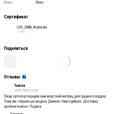
Класс
Люкс
Сертификат
СЭС_ЕММ_Arabeska
1.5 МБ
PDF
Поделиться
Отзывы
7
Таміла
10.07.2026 в 12:03
Лікар ортопед порадив нам жорсткий матрац для грудного відділу.
Тому ми і обрали цю модель Дамаск. Нам підійшло. Доставку
зробили вчасно. Подяка.
Ответить