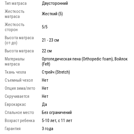
Тип матраса
Двусторонний
Жесткость
Жесткий (5)
матраса
Жесткость
5/5
сторон
Высота матраса
21 - 23 см
(от-до)
Высота матраса
22 см
Материалы
Ортопедическая пена (Orthopedic foam), Войлок
матраса
(Felt)
Ткань чехла
Стрейч (Stretch)
Съемный чехол
Нет
Опция зима/лето
Нет
Скручивается
Нет
Еврокаркас
Да
Спальное место
Без ограничений
Возраст ребенка
5-10 лет, с 11 лет
Гарантия
3 года