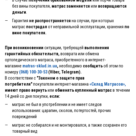
без вины покупателя,
матрас заменяется
или
возвращаются
деньги
.
Гарантия
не распространяется
на случаи, при которых
матрас
пострадал
от неправильной эксплуатации, хранения
по
вине покупателя.
При возникновении
ситуации, требующей
выполнения
гарантийных обязательств,
возврата или обмена
ортопедического матраса, приобретенного в интернет-
магазине
matras-sklad.in.ua
,
необходимо
сообщить
об этом по
номеру
(068) 100-30-53
(Viber, Telegram).
В соответствии с
"Законом о защите прав
потребителя"
покупатели интернет-магазина
«Склад Матрасов»
,
имеют право вернуть
или
обменять купленный матрас
в течении
14 дней со дня покупки,
если:
матрас не был в употреблении и не имеет следов
использования: царапин, сколов, потертостей, прочих
повреждений
матрас не собирался и не монтировался, а также сохранен его
товарный вид