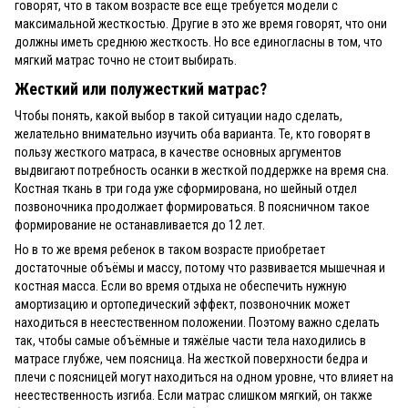
говорят, что в таком возрасте все еще требуется модели с
максимальной жесткостью. Другие в это же время говорят, что они
должны иметь среднюю жесткость. Но все единогласны в том, что
мягкий матрас точно не стоит выбирать.
Жесткий или полужесткий матрас?
Чтобы понять, какой выбор в такой ситуации надо сделать,
желательно внимательно изучить оба варианта. Те, кто говорят в
пользу жесткого матраса, в качестве основных аргументов
выдвигают потребность осанки в жесткой поддержке на время сна.
Костная ткань в три года уже сформирована, но шейный отдел
позвоночника продолжает формироваться. В поясничном такое
формирование не останавливается до 12 лет.
Но в то же время ребенок в таком возрасте приобретает
достаточные объёмы и массу, потому что развивается мышечная и
костная масса. Если во время отдыха не обеспечить нужную
амортизацию и ортопедический эффект, позвоночник может
находиться в неестественном положении. Поэтому важно сделать
так, чтобы самые объёмные и тяжёлые части тела находились в
матрасе глубже, чем поясница. На жесткой поверхности бедра и
плечи с поясницей могут находиться на одном уровне, что влияет на
неестественность изгиба. Если матрас слишком мягкий, он также