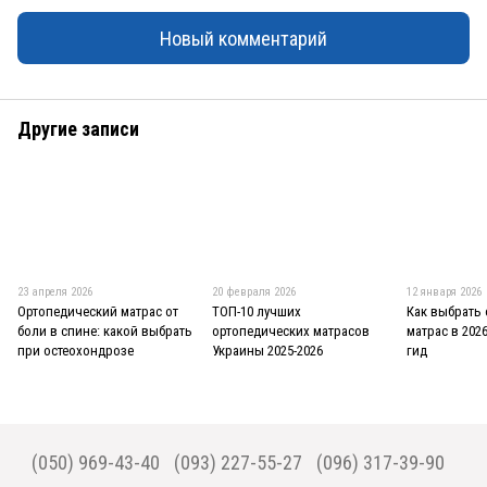
Новый комментарий
Другие записи
23 апреля 2026
20 февраля 2026
12 января 2026
Ортопедический матрас от
ТОП-10 лучших
Как выбрать
боли в спине: какой выбрать
ортопедических матрасов
матрас в 202
при остеохондрозе
Украины 2025-2026
гид
(050) 969-43-40
(093) 227-55-27
(096) 317-39-90