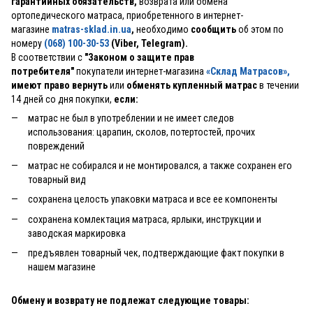
гарантийных обязательств,
возврата или обмена
ортопедического матраса, приобретенного в интернет-
магазине
matras-sklad.in.ua
,
необходимо
сообщить
об этом по
номеру
(068) 100-30-53
(Viber, Telegram).
В соответствии с
"Законом о защите прав
потребителя"
покупатели интернет-магазина
«Склад Матрасов»
,
имеют право вернуть
или
обменять купленный матрас
в течении
14 дней со дня покупки,
если:
матрас не был в употреблении и не имеет следов
использования: царапин, сколов, потертостей, прочих
повреждений
матрас не собирался и не монтировался, а также сохранен его
товарный вид
сохранена целость упаковки матраса и все ее компоненты
сохранена комлектация матраса, ярлыки, инструкции и
заводская маркировка
предъявлен товарный чек, подтверждающие факт покупки в
нашем магазине
Обмену и возврату не подлежат следующие товары: