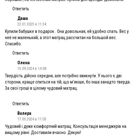
Ответить
Даша
22.01.2025 в 11:34
Купили бабушке в подарок . Она довольная, ей удобно спать. Вес у
неё не маленький, а этот матрац рассчитан на большой вес.
Спасибо.
Ответить
Олена
15.09.2024 в 14:08
Твердість дійсно середня, але потрібно звикнути. У нього є дві
сторони, краще спиться на тій, що м'якіше, бо інша занадто тверда.
За свої гроші в цілому чудовий матрац.
Ответить
Валера
17.03.2024 в 11:03
Чудовий і дуже комфортний матрац. Консультація менеджерів на
вищому рівні. Доставили вчасно. Дякую!