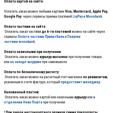
Оплата картой на сайте:
Оплатить заказ можно любыми картами
Visa, Mastercard, Apple Pay,
Google Pay
через сервисы приема платежей
LiqPay
и
Monobank.
Оплата частями на сайте:
Оплатить заказ частями
до 6-ти платежей
можно на сайте через
сервисы
Оплата частями ПриватБанк
и
Покупка
частями monobank
.
Оплата наличными при получении:
Оплатить заказ можно
курьеру магазина
при получении товара
или
на складе-шоуруме
при самовывозе.
Оплата по безналичному расчету:
Оплатить заказ можно на расчетный счет магазина
по реквизитам
,
указанным в счете-фактуре, который
предоставит менеджер
.
Наложенный платеж:
Оплатить заказ можно картой или наличными
курьеру
или
в
отделении Нова Пошта
при получении.
! При заказе нестандартного размера сумма предоплаты