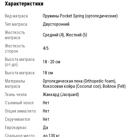
Характеристики
Вид матраса
Пружины Pocket Spring (ортопедические)
Тип матраса
Двусторонний
Жесткость
Средний (4), Жесткий (5)
матраса
Жесткость
4/5
сторон
Высота матраса
18 - 20 см
(от-до)
Высота матраса
18 см
Материалы
Ортопедическая пена (Orthopedic foam),
матраса
Кокосовая койра (Coconut coir), Войлок (Felt)
Ткань чехла
Жаккард (Jacquard)
Съемный чехол
Нет
Опция зима/лето
Нет
Скручивается
Нет
Еврокаркас
Да
Спальное место
до 130 кг