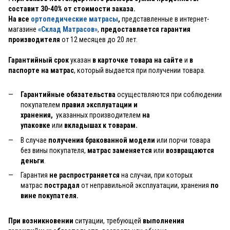
составит 30-40% от стоимости заказа.
На все
ортопедические матрасы
,
представленные в интернет-
магазине
«Склад Матрасов»
,
предоставляется гарантия
производителя
от 12 месяцев до 20 лет.
Гарантийный срок
указан
в карточке товара на сайте
и
в
паспорте на матрас
, который выдается при получении товара.
Гарантийные обязательства
осуществляются при соблюдении
покупателем
правил эксплуатации и
хранения,
указанных производителем
на
упаковке
или
вкладышах к товарам.
В случае
получения бракованной модели
или порчи товара
без вины покупателя,
матрас заменяется
или
возвращаются
деньги
.
Гарантия
не распространяется
на случаи, при которых
матрас
пострадал
от неправильной эксплуатации, хранения
по
вине покупателя.
При возникновении
ситуации, требующей
выполнения