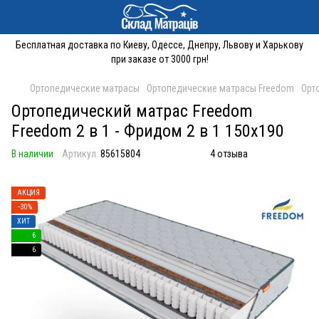
Бесплатная доставка по Киеву, Одессе, Днепру, Львову и Харькову
при заказе от 3000 грн!
Ортопедические матрасы
Ортопедические матрасы Freedom
Орт
Ортопедический матрас Freedom
Freedom 2 в 1 - Фридом 2 в 1 150x190
В наличии
Артикул:
85615804
4 отзыва
АКЦИЯ
−30%
ХИТ
6
6