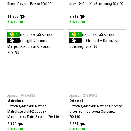
Bliss - Романс Блисс 80x190
Kray - Файно Край жаккард 80x190
11 803 грн
3 219 грн
В наличии
В наличии
6
6
6
6
Артикул: 94366832
Артикул: 21249972
Matroluxe
Ortomed
Ортопедический матрас
Ортопедический матрас Ortomed
Matroluxe Light-2 cocos -
Ortomed – Ортомед Ортомед
Матролюкс Лайт-2 кокос 70x190
70x190
3 120 грн
3 867 грн
В наличии
В наличии