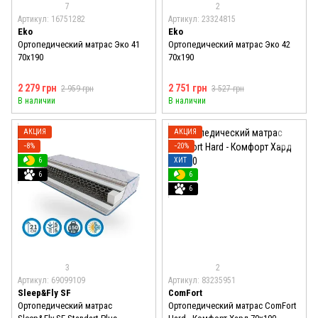
7
2
Артикул: 16751282
Артикул: 23324815
Eko
Eko
Ортопедический матрас Эко 41
Ортопедический матрас Эко 42
70x190
70x190
2 279 грн
2 751 грн
2 959 грн
3 527 грн
В наличии
В наличии
АКЦИЯ
АКЦИЯ
−8%
−20%
6
ХИТ
6
6
6
3
2
Артикул: 69099109
Артикул: 83235951
Sleep&Fly SF
ComFort
Ортопедический матрас
Ортопедический матрас ComFort