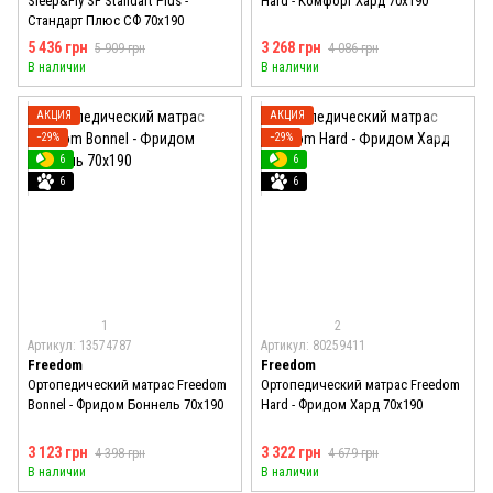
Sleep&Fly SF Standart Plus -
Hard - Комфорт Хард 70x190
Стандарт Плюс СФ 70x190
5 436 грн
3 268 грн
5 909 грн
4 086 грн
В наличии
В наличии
АКЦИЯ
АКЦИЯ
−29%
−29%
6
6
6
6
1
2
Артикул: 13574787
Артикул: 80259411
Freedom
Freedom
Ортопедический матрас Freedom
Ортопедический матрас Freedom
Bonnel - Фридом Боннель 70x190
Hard - Фридом Хард 70x190
3 123 грн
3 322 грн
4 398 грн
4 679 грн
В наличии
В наличии