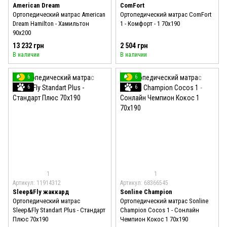
American Dream
ComFort
Ортопедический матрас American
Ортопедический матрас ComFort
Dream Hamilton - Хамильтон
1 - Комфорт - 1 70x190
90x200
13 232 грн
2 504 грн
В наличии
В наличии
6
6
6
6
1
1
Артикул: 11914312
Артикул: 68366545
Sleep&Fly жаккард
Sonline Champion
Ортопедический матрас
Ортопедический матрас Sonline
Sleep&Fly Standart Plus - Стандарт
Champion Cocos 1 - Сонлайн
Плюс 70x190
Чемпион Кокос 1 70x190