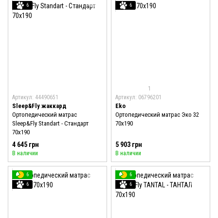
6
6
1
Артикул: 44490651
Артикул: 06796201
Sleep&Fly жаккард
Eko
Ортопедический матрас
Ортопедический матрас Эко 32
Sleep&Fly Standart - Стандарт
70x190
70x190
4 645 грн
5 903 грн
В наличии
В наличии
6
6
6
6