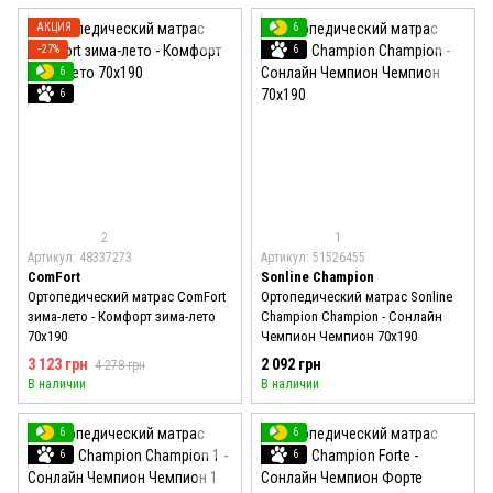
АКЦИЯ
6
−27%
6
6
6
2
1
Артикул: 48337273
Артикул: 51526455
ComFort
Sonline Champion
Ортопедический матрас ComFort
Ортопедический матрас Sonline
зима-лето - Комфорт зима-лето
Champion Champion - Сонлайн
70x190
Чемпион Чемпион 70x190
3 123 грн
2 092 грн
4 278 грн
В наличии
В наличии
6
6
6
6