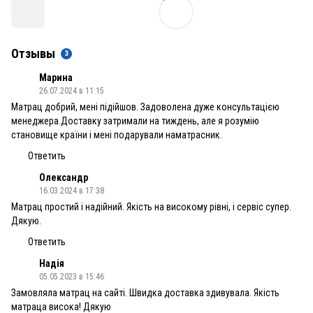
Отзывы
3
Марина
26.07.2024 в 11:15
Матрац добрий, мені підійшов. Задоволена дуже консультацією
менеджера.Доставку затримали на тиждень, але я розумію
становище країни і мені подарували наматрасник.
Ответить
Олександр
16.03.2024 в 17:38
Матрац простий і надійний. Якість на високому рівні, і сервіс супер.
Дякую.
Ответить
Надія
05.05.2023 в 15:46
Замовляла матрац на сайті. Швидка доставка здивувала. Якість
матраца висока! Дякую