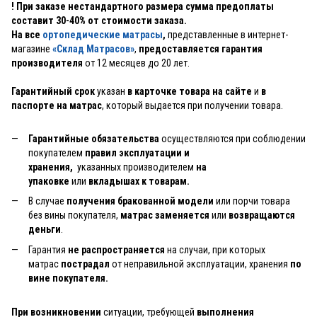
! При заказе нестандартного размера сумма предоплаты
составит 30-40% от стоимости заказа.
На все
ортопедические матрасы
,
представленные в интернет-
магазине
«Склад Матрасов»
,
предоставляется гарантия
производителя
от 12 месяцев до 20 лет.
Гарантийный срок
указан
в карточке товара на сайте
и
в
паспорте на матрас
, который выдается при получении товара.
Гарантийные обязательства
осуществляются при соблюдении
покупателем
правил эксплуатации и
хранения,
указанных производителем
на
упаковке
или
вкладышах к товарам.
В случае
получения бракованной модели
или порчи товара
без вины покупателя,
матрас заменяется
или
возвращаются
деньги
.
Гарантия
не распространяется
на случаи, при которых
матрас
пострадал
от неправильной эксплуатации, хранения
по
вине покупателя.
При возникновении
ситуации, требующей
выполнения