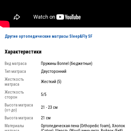
Другие ортопедические матрасы Sleep&Fly SF
Характеристики
Вид матраса
Пружины Bonnel (бюджетные)
Тип матраса
Двусторонний
Жесткость
Жесткий (5)
матраса
Жесткость
5/5
сторон
Высота матраса
21 - 23 см
(от-до)
Высота матраса
21 см
Материалы
Ортопедическая пена (Orthopedic foam), Хлопок
матраса
(Coton), Шерсть (Wool) зима-лето, Войлок (Felt),