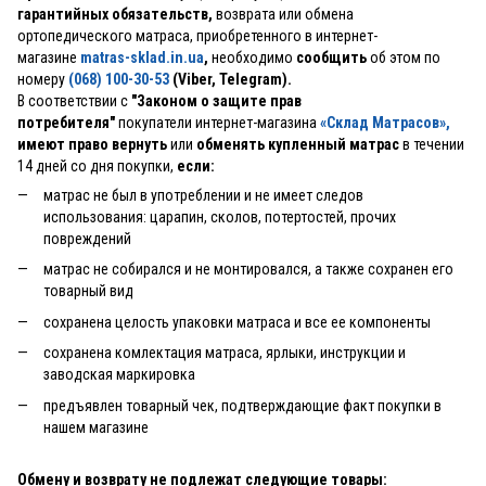
гарантийных обязательств,
возврата или обмена
ортопедического матраса, приобретенного в интернет-
магазине
matras-sklad.in.ua
,
необходимо
сообщить
об этом по
номеру
(068) 100-30-53
(Viber, Telegram).
В соответствии с
"Законом о защите прав
потребителя"
покупатели интернет-магазина
«Склад Матрасов»
,
имеют право вернуть
или
обменять купленный матрас
в течении
14 дней со дня покупки,
если:
матрас не был в употреблении и не имеет следов
использования: царапин, сколов, потертостей, прочих
повреждений
матрас не собирался и не монтировался, а также сохранен его
товарный вид
сохранена целость упаковки матраса и все ее компоненты
сохранена комлектация матраса, ярлыки, инструкции и
заводская маркировка
предъявлен товарный чек, подтверждающие факт покупки в
нашем магазине
Обмену и возврату не подлежат следующие товары: