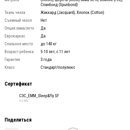
Спанбонд (Spunbond)
Ткань чехла
Жаккард (Jacquard), Хлопок (Cotton)
Съемный чехол
Нет
Опция зима/лето
Да
Еврокаркас
Да
Спальное место
до 140 кг
Возраст ребенка
5-10 лет, с 11 лет
Гарантия
3 года
Класс
Стандарт/полулюкс
Сертификат
СЭС_ЕММ_Sleep&Fly SF
0.6 МБ
PDF
Поделиться