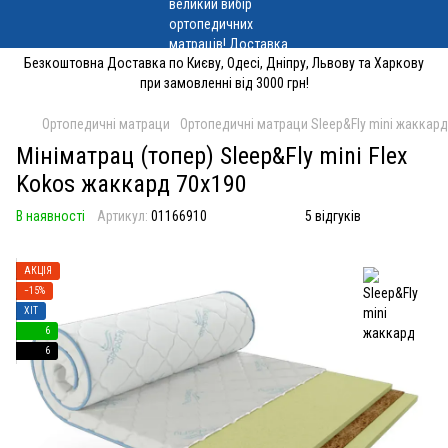
Безкоштовна Доставка по Києву, Одесі, Дніпру, Львову та Харкову
при замовленні від 3000 грн!
Ортопедичні матраци
Ортопедичні матраци Sleep&Fly mini жаккард
Мініматрац (топер) Sleep&Fly mini Flex
Kokos жаккард 70x190
В наявності
Артикул:
01166910
5 відгуків
АКЦІЯ
−15%
ХІТ
6
6