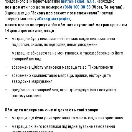
придбаного в інтернет-магазині
matras-sklad.in.ua
,
необхідно
повідомити
про це за номером
(068) 100-30-53
(Viber, Telegram).
Відповідно до
"Закону про захист прав споживача"
покупці
інтернет-магазину
«Склад матраців»
,
мають право повернути
або
обміняти куплений матрац
протягом
14 днів з дня покупки,
якщо
:
матрац не був у використанні і не має слідів використання:
подряпин, сколів, потертостей, інших ушкоджень
матрац не збирався та не монтувався, а також збережено його
товарний вигляд
збережена цілість упаковки матраца та всі її компоненти
збережено комплектацію матраца, ярлики, інструкції та
заводське маркування
пред'явлено товарний чек, що підтверджує факт покупки у
нашому магазині
Обміну та поверненню не підлягають такі товари:
матраци, що були у використанні та мають сліди використання
матраци, які виготовлялися під індивідуальне замовлення