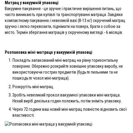
Матрац у вакуумній упаковці
Вакуумне пакування - це зручне і практичне вирішення питань, що
часто виникають при купівлі та транспортуванні матраца. Завдяки
компактному пакуванню і невеликій вазі (8-13 кг) скручений матрац
зручно і легко перевозити, піднімати на поверх, брати з собою за
місто. Термін зберігання матраців у скрученому вигляді - 6 місяців.
Розпаковка міні-матраца у вакуумній упаковці
Покладіть запакований міні-матрац на рівну горизонтальну
поверхню. Обережно розкрийте зовнішню упаковку виробу, не
використовуючи гострих предметів (будьте пильними та не
пошкодьте чохол міні-матраца).
Розкрутіть міні-матрац.
Зробіть невеликий прокол вакуумної упаковки міні-матраца.
Нехай виріб декілька годин полежить, потім зніміть упаковку.
Через 72 години ваш новий міні-матрац повністю відновить свої
властивості.