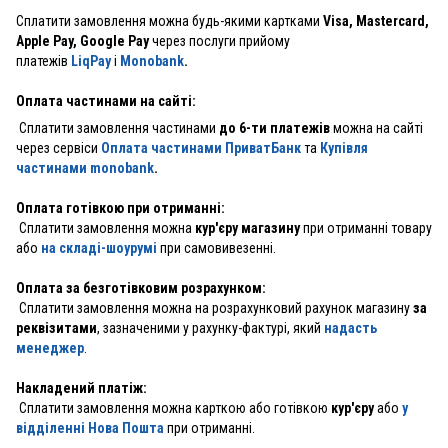
Сплатити замовлення можна будь-якими картками
Visa, Mastercard,
Apple Pay, Google Pay
через послуги прийому
платежів
LiqPay
і
Monobank
.
Оплата частинами на сайті:
Сплатити замовлення частинами
до 6-ти платежів
можна на сайті
через сервіси
Оплата частинами ПриватБанк
та
Купівля
частинами monobank
.
Оплата готівкою при отриманні:
Сплатити замовлення можна
кур'єру магазину
при отриманні товару
або
на складі-шоурумі
при самовивезенні.
Оплата за безготівковим розрахунком:
Сплатити замовлення можна на розрахунковий рахунок магазину
за
реквізитами
, зазначеними у рахунку-фактурі, який
надасть
менеджер
.
Накладений платіж:
Сплатити замовлення можна карткою або готівкою
кур'єру
або
у
відділенні Нова Пошта
при отриманні.