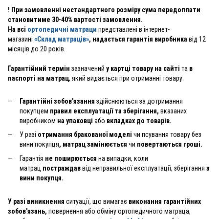
! При замовленні нестандартного розміру сума передоплати
становитиме 30-40% вартості замовлення.
На всі
ортопедичні матраци
представлені в інтернет-
магазині
«Склад матраців»
, надається гарантія виробника
від 12
місяців до 20 років.
Гарантійний термін
зазначений
у картці товару на сайті
та
в
паспорті на матрац
, який видається при отриманні товару.
Гарантійні зобов'язання
здійснюються за дотримання
покупцем
правил експлуатації та зберігання,
вказаних
виробником
на упаковці
або
вкладках до товарів.
У разі
отримання бракованої моделі
чи псування товару без
вини покупця
, матрац замінюється
чи
повертаються гроші.
Гарантія
не поширюється
на випадки, коли
матрац
постраждав
від неправильної експлуатації, зберігання
з
вини покупця.
У разі виникнення
ситуації, що вимагає
виконання гарантійних
зобов'язань,
повернення або обміну ортопедичного матраца,