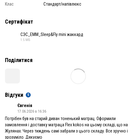
Клас
Стандарт/напівлюкс
Сертифікат
СЭС_ЕММ_Sleep&Fly mini жаккард
1.5 МБ
PDF
Поділитися
Відгуки
5
Євгенія
17.06.2026 в 16:36
Потрібен був на старий диван тоненький матрац. Оформили
замовлення і доставку матраца Flex kokos на цьому складі, що на
Жулянах. Через тиждень самі забрали з цього складу. Все зручно і
зрозуміло. Дякуємо