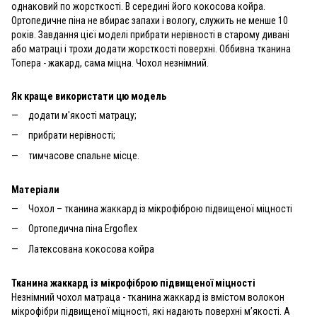
однаковий по жорсткості. В середині його кокосова койра.
Ортопедичне піна не вбирає запахи і вологу, служить не менше 10
років. Завдання цієї моделі прибрати нерівності в старому дивані
або матраці і трохи додати жорсткості поверхні. Оббивна тканина
Топера - жакард, сама міцна. Чохол незнімний.
Як краще використати цю модель
додати м'якості матрацу;
прибрати нерівності;
тимчасове спальне місце.
Матеріали
Чохол – тканина жаккард із мікрофіброю підвищеної міцності
Ортопедична піна Ergoflex
Латексована кокосова койра
Тканина жаккард із мікрофіброю підвищеної міцності
Незнімний чохол матраца - тканина жаккард із вмістом волокон
мікрофібри підвищеної міцності, які надають поверхні м’якості. А