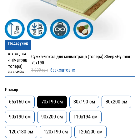
Подарунок
Cумка-чохол для мініматраца (топера) Sleep&Fly mini
70x190
1 000 грн
безкоштовно
Розмір
66x160 см
70x190 см
80x190 см
80x200 см
90x190 см
90x200 см
110х194 см
120x180 см
120x190 см
120x200 см