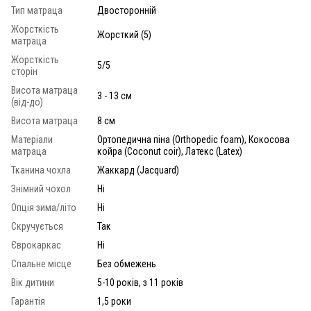
Тип матраца
Двосторонній
Жорсткість
Жорсткий (5)
матраца
Жорсткість
5/5
сторін
Висота матраца
3 - 13 см
(від-до)
Висота матраца
8 см
Матеріали
Ортопедична піна (Orthopedic foam), Кокосова
матраца
койра (Coconut coir), Латекс (Latex)
Тканина чохла
Жаккард (Jacquard)
Знімний чохол
Ні
Опція зима/літо
Ні
Скручується
Так
Єврокаркас
Ні
Спальне місце
Без обмежень
Вік дитини
5-10 років, з 11 років
Гарантія
1,5 роки