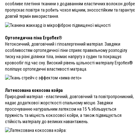
особливе плетіння тканини з додаванням еластичних волокон добре
пропускає повітря та робить чохол міцним, зносостійким та гарантує
довгий термін використання.
Ортопедична піна Ergoflex®
Нетоксичний, довговічний і гіпоалергенний матеріал. Завдяки
особливостям ортопедичної піни сприяє правильному розподілу
тиску на різні ділянки тіла, знімає напругу з судин та покращує
кровообіг під час сну. Високий рівень щільності матеріалу Ergoﬂex®
поліпшує ортопедичні властивості матраца.
Латексована кокосова койра
Природний матеріал - еластичний, довговічний та повітропроникний,
надає додаткової жорсткості спальному місцю. Завдяки
просочуванню натуральним латексом на 15 % збільшується
пружність та міцність кокосової койри, а також підвищується
стійкість матеріалу до великих навантажень.