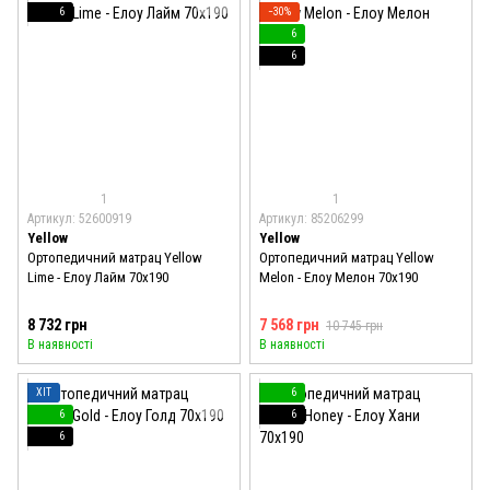
6
−30%
6
6
1
1
Артикул: 52600919
Артикул: 85206299
Yellow
Yellow
Ортопедичний матрац Yellow
Ортопедичний матрац Yellow
Lime - Елоу Лайм 70x190
Melon - Елоу Мелон 70x190
8 732 грн
7 568 грн
10 745 грн
В наявності
В наявності
ХІТ
6
6
6
6