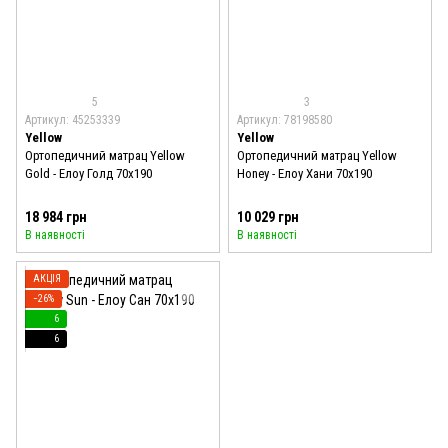
5
3
Артикул: 45253339
Артикул: 78198580
Yellow
Yellow
Ортопедичний матрац Yellow
Ортопедичний матрац Yellow
Gold - Елоу Голд 70x190
Honey - Елоу Хани 70x190
18 984 грн
10 029 грн
В наявності
В наявності
АКЦІЯ
−26%
6
6