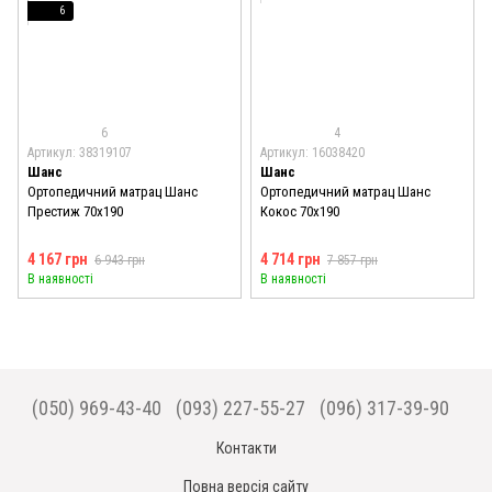
6
6
4
Артикул: 38319107
Артикул: 16038420
Шанс
Шанс
Ортопедичний матрац Шанс
Ортопедичний матрац Шанс
Престиж 70x190
Кокос 70x190
4 167 грн
4 714 грн
6 943 грн
7 857 грн
В наявності
В наявності
(050) 969-43-40
(093) 227-55-27
(096) 317-39-90
Контакти
Повна версія сайту