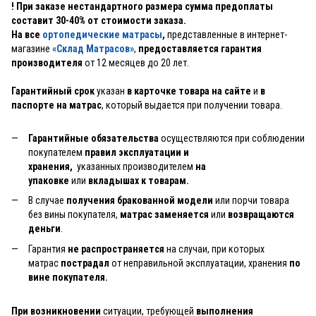
! При заказе нестандартного размера сумма предоплаты
составит 30-40% от стоимости заказа.
На все
ортопедические матрасы
,
представленные в интернет-
магазине
«Склад Матрасов»
,
предоставляется гарантия
производителя
от 12 месяцев до 20 лет.
Гарантийный срок
указан
в карточке товара на сайте
и
в
паспорте на матрас
, который выдается при получении товара.
Гарантийные обязательства
осуществляются при соблюдении
покупателем
правил эксплуатации и
хранения,
указанных производителем
на
упаковке
или
вкладышах к товарам.
В случае
получения бракованной модели
или порчи товара
без вины покупателя,
матрас заменяется
или
возвращаются
деньги
.
Гарантия
не распространяется
на случаи, при которых
матрас
пострадал
от неправильной эксплуатации, хранения
по
вине покупателя.
При возникновении
ситуации, требующей
выполнения