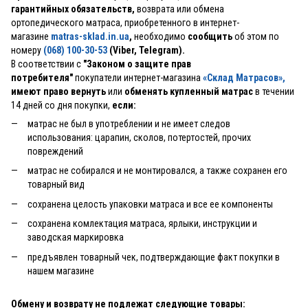
гарантийных обязательств,
возврата или обмена
ортопедического матраса, приобретенного в интернет-
магазине
matras-sklad.in.ua
,
необходимо
сообщить
об этом по
номеру
(068) 100-30-53
(Viber, Telegram).
В соответствии с
"Законом о защите прав
потребителя"
покупатели интернет-магазина
«Склад Матрасов»
,
имеют право вернуть
или
обменять купленный матрас
в течении
14 дней со дня покупки,
если:
матрас не был в употреблении и не имеет следов
использования: царапин, сколов, потертостей, прочих
повреждений
матрас не собирался и не монтировался, а также сохранен его
товарный вид
сохранена целость упаковки матраса и все ее компоненты
сохранена комлектация матраса, ярлыки, инструкции и
заводская маркировка
предъявлен товарный чек, подтверждающие факт покупки в
нашем магазине
Обмену и возврату не подлежат следующие товары: