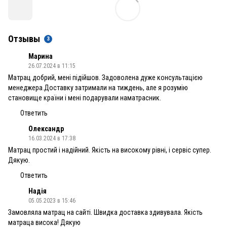
Отзывы
3
Марина
26.07.2024 в 11:15
Матрац добрий, мені підійшов. Задоволена дуже консультацією
менеджера.Доставку затримали на тиждень, але я розумію
становище країни і мені подарували наматрасник.
Ответить
Олександр
16.03.2024 в 17:38
Матрац простий і надійний. Якість на високому рівні, і сервіс супер.
Дякую.
Ответить
Надія
05.05.2023 в 15:46
Замовляла матрац на сайті. Швидка доставка здивувала. Якість
матраца висока! Дякую