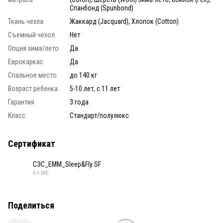
Спанбонд (Spunbond)
Ткань чехла
Жаккард (Jacquard), Хлопок (Cotton)
Съемный чехол
Нет
Опция зима/лето
Да
Еврокаркас
Да
Спальное место
до 140 кг
Возраст ребенка
5-10 лет, с 11 лет
Гарантия
3 года
Класс
Стандарт/полулюкс
Сертификат
СЭС_ЕММ_Sleep&Fly SF
0.6 МБ
PDF
Поделиться