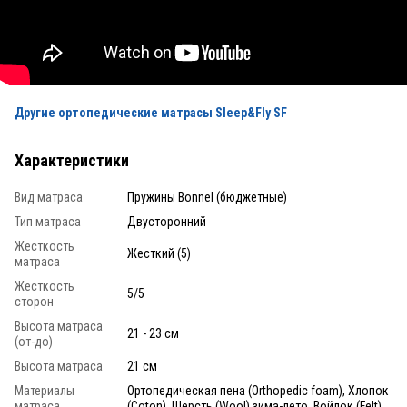
Другие ортопедические матрасы Sleep&Fly SF
Характеристики
Вид матраса
Пружины Bonnel (бюджетные)
Тип матраса
Двусторонний
Жесткость
Жесткий (5)
матраса
Жесткость
5/5
сторон
Высота матраса
21 - 23 см
(от-до)
Высота матраса
21 см
Материалы
Ортопедическая пена (Orthopedic foam), Хлопок
матраса
(Coton), Шерсть (Wool) зима-лето, Войлок (Felt),