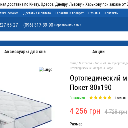
ная доставка по Киеву, Одессе, Днепру, Львову и Харькову при заказе от 3
тика cookies
Доставка и оплата
Гарантия и возврат
Отзывы
Контакты
227-55-27
(096) 317-39-90
Перезвонить вам?
Аксессуары для сна
Акции
Склад Матрасов - большой выбор ортопеди
Ортопедические матрасы Largo
Ортопедический ма
Покет 80x190
В наличии
1 отзыв
4 256 грн
4 728 грн
Размер