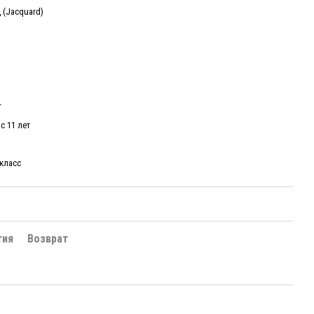
 (Jacquard)
г
 с 11 лет
класс
тия
Возврат