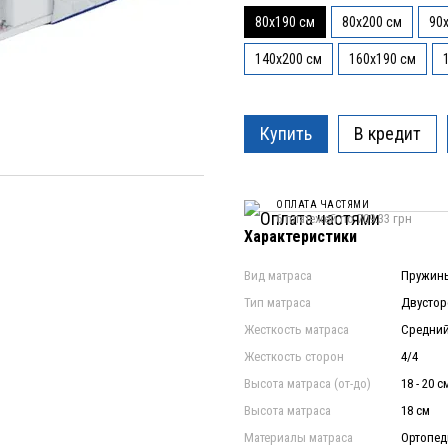
80x190 см
80x200 см
90
140x200 см
160x190 см
Купить
В кредит
ОПЛАТА ЧАСТЯМИ
6 платежей по 709.33 грн
Характеристики
Вид матраса
Пружины
Тип матраса
Двусто
Жесткость матраса
Средний
Жесткость сторон
4/4
Высота матраса (от-до)
18 - 20 с
Высота матраса
18 см
Материалы матраса
Ортопеди