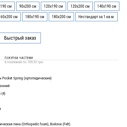
x190 см
90x200 см
120x190 см
120x200 см
140x190 см
160x200 см
180x190 см
180x200 см
Нестандарт за 1 кв.м.
Быстрый заказ
ПОКУПКА ЧАСТЯМИ
6 платежей по 709.33 грн
 Pocket Spring (ортопедические)
ронний
 (4)
м
ческая пена (Orthopedic foam), Войлок (Felt)