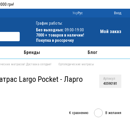
000 грн!
Укр
Рус
Вход
График работы:
Без выходных:
09:00-19:00
Мой заказ
7000 + товаров в наличии!
Покупка в россрочку
Бренды
Блог
ческих матрасов! Доставка сегодня!
Ортопедические матрасы
трас Largo Pocket - Ларго
Артикул
40590181
К сравнению
В желания