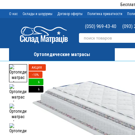
Перейти к основному контенту
Бесплат
О нас
Склады и шоурумы
Договор оферты
Политика приватности
Поли
(050) 969-43-40
(093) 
Ортопедические матрасы
АКЦИЯ
−10%
6
6