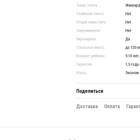
Ткань чехла
Жаккард
Съемный чехол
Нет
Опция зима/лето
Нет
Скручивается
Нет
Еврокаркас
Да
Спальное место
до 120 к
Возраст ребенка
5-10 лет,
Гарантия
1,5 года
Класс
Эконом 
Поделиться
Доставка
Оплата
Гаран