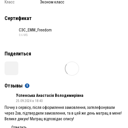
Класс
Эконом класс
Сертификат
СЭС_ЕММ_Freedom
0.6 МБ
PDF
Поделиться
Отзывы
5
Успенська Анастасія Володимирівна
25.09.2024 в 18:40
Почну з сервісу, після оформлення замовлення, зателефонували
через 2хв, підтвердили замовлення, та в цей же день матрац в мене!
Велике дякую! Матрац відповідає опису!
Ответить