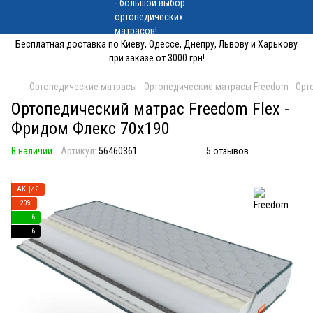
Бесплатная доставка по Киеву, Одессе, Днепру, Львову и Харькову
при заказе от 3000 грн!
Ортопедические матрасы
Ортопедические матрасы Freedom
Орт
Ортопедический матрас Freedom Flex -
Фридом Флекс 70x190
В наличии
Артикул:
56460361
5 отзывов
АКЦИЯ
−20%
6
6