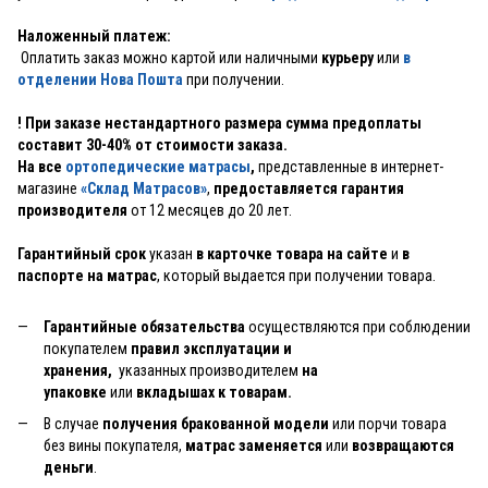
Наложенный платеж:
Оплатить заказ можно картой или наличными
курьеру
или
в
отделении Нова Пошта
при получении.
! При заказе нестандартного размера сумма предоплаты
составит 30-40% от стоимости заказа.
На все
ортопедические матрасы
,
представленные в интернет-
магазине
«Склад Матрасов»
,
предоставляется гарантия
производителя
от 12 месяцев до 20 лет.
Гарантийный срок
указан
в карточке товара на сайте
и
в
паспорте на матрас
, который выдается при получении товара.
Гарантийные обязательства
осуществляются при соблюдении
покупателем
правил эксплуатации и
хранения,
указанных производителем
на
упаковке
или
вкладышах к товарам.
В случае
получения бракованной модели
или порчи товара
без вины покупателя,
матрас заменяется
или
возвращаются
деньги
.