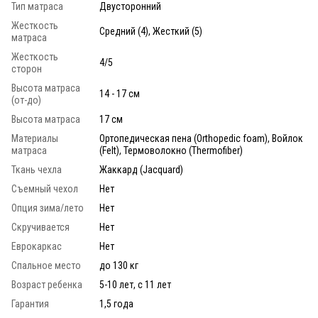
Тип матраса
Двусторонний
Жесткость
Средний (4), Жесткий (5)
матраса
Жесткость
4/5
сторон
Высота матраса
14 - 17 см
(от-до)
Высота матраса
17 см
Материалы
Ортопедическая пена (Orthopedic foam), Войлок
матраса
(Felt), Термоволокно (Thermofiber)
Ткань чехла
Жаккард (Jacquard)
Съемный чехол
Нет
Опция зима/лето
Нет
Скручивается
Нет
Еврокаркас
Нет
Спальное место
до 130 кг
Возраст ребенка
5-10 лет, с 11 лет
Гарантия
1,5 года