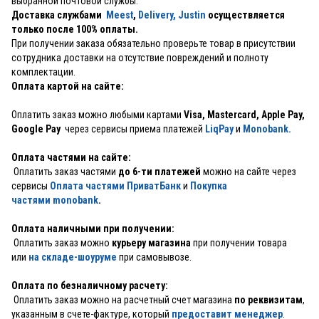
выбранной почтовой службы.
Доставка службами
Meest
,
Delivery,
Justin
осуществляется
только после 100% оплаты.
При получении заказа обязательно проверьте товар в присутствии
сотрудника доставки на отсутствие повреждений и полноту
комплектации.
Оплата картой на сайте:
Оплатить заказ можно любыми картами
Visa, Mastercard, Apple Pay,
Google Pay
через сервисы приема платежей
LiqPay
и
Monobank.
Оплата частями на сайте:
Оплатить заказ частями
до 6-ти платежей
можно на сайте через
сервисы
Оплата частями ПриватБанк
и
Покупка
частями monobank
.
Оплата наличными при получении:
Оплатить заказ можно
курьеру магазина
при получении товара
или
на складе-шоуруме
при самовывозе.
Оплата по безналичному расчету:
Оплатить заказ можно на расчетный счет магазина
по реквизитам
,
указанным в счете-фактуре, который
предоставит менеджер
.