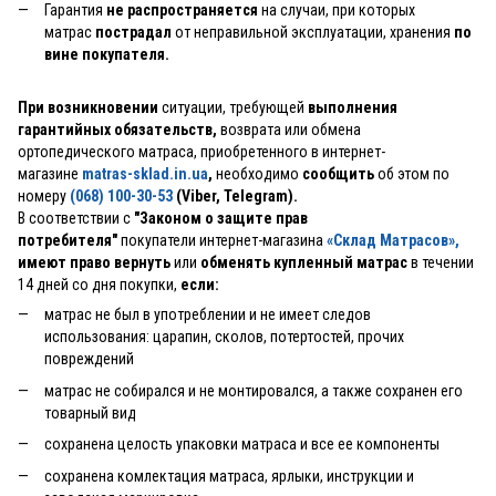
Гарантия
не распространяется
на случаи, при которых
матрас
пострадал
от неправильной эксплуатации, хранения
по
вине покупателя.
При возникновении
ситуации, требующей
выполнения
гарантийных обязательств,
возврата или обмена
ортопедического матраса, приобретенного в интернет-
магазине
matras-sklad.in.ua
,
необходимо
сообщить
об этом по
номеру
(068) 100-30-53
(Viber, Telegram).
В соответствии с
"Законом о защите прав
потребителя"
покупатели интернет-магазина
«Склад Матрасов»
,
имеют право вернуть
или
обменять купленный матрас
в течении
14 дней со дня покупки,
если:
матрас не был в употреблении и не имеет следов
использования: царапин, сколов, потертостей, прочих
повреждений
матрас не собирался и не монтировался, а также сохранен его
товарный вид
сохранена целость упаковки матраса и все ее компоненты
сохранена комлектация матраса, ярлыки, инструкции и