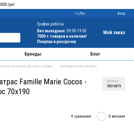
000 грн!
Укр
Рус
Вход
График работы:
Без выходных:
09:00-19:00
Мой заказ
7000 + товаров в наличии!
Покупка в россрочку
Бренды
Блог
ческих матрасов! Доставка сегодня!
Ортопедические матрасы
трас Famille Marie Cocos -
Артикул
78014879
с 70x190
К сравнению
В желания