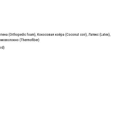
ена (Orthopedic foam), Кокосовая койра (Coconut coir), Латекс (Latex),
ермоволокно (Thermofiber)
rd)