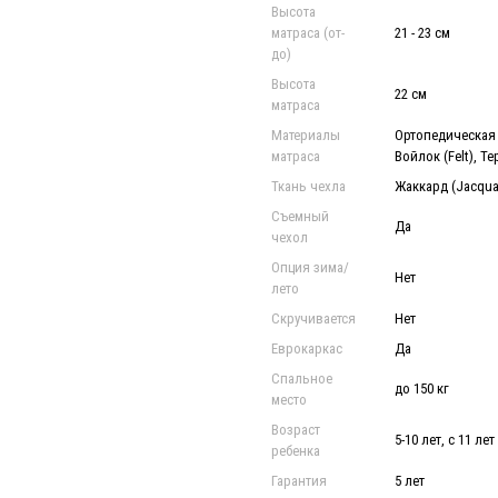
Высота
матраса (от-
21 - 23 см
до)
Высота
22 см
матраса
Материалы
Ортопедическая п
матраса
Войлок (Felt), Т
Ткань чехла
Жаккард (Jacqua
Съемный
Да
чехол
Опция зима/
Нет
лето
Скручивается
Нет
Еврокаркас
Да
Спальное
до 150 кг
место
Возраст
5-10 лет, с 11 лет
ребенка
Гарантия
5 лет