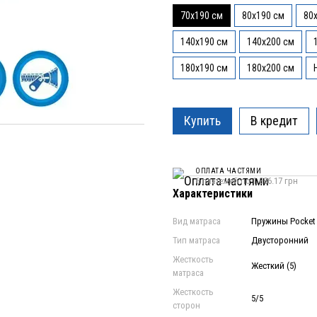
70x190 см
80x190 см
80
140x190 см
140x200 см
180x190 см
180x200 см
Купить
В кредит
ОПЛАТА ЧАСТЯМИ
6 платежей по 1 886.17 грн
Характеристики
Вид матраса
Пружины Pocket 
Тип матраса
Двусторонний
Жесткость
Жесткий (5)
матраса
Жесткость
5/5
сторон