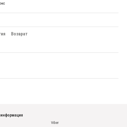
юкс
тия
Возврат
 информация
Viber