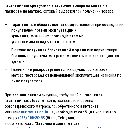
Гарантийный срок
указан
в карточке товара на сайте
и
в
паспорте на матрас
, который выдается при получении товара.
Гарантийные обязательства
осуществляются при соблюдении
покупателем
правил эксплуатации и
хранения,
указанных производителем
на
упаковке
или
вкладышах к товарам.
В случае
получения бракованной модели
или порчи товара
без вины покупателя,
матрас заменяется
или
возвращаются
деньги
.
Гарантия
не распространяется
на случаи, при которых
матрас
пострадал
от неправильной эксплуатации, хранения
по
вине покупателя.
При возникновении
ситуации, требующей
выполнения
гарантийных обязательств,
возврата или обмена
ортопедического матраса, приобретенного в интернет-
магазине
matras-sklad.in.ua
,
необходимо
сообщить
об этом по
номеру
(068) 100-30-53
(Viber, Telegram).
В соответствии с
"Законом о защите прав