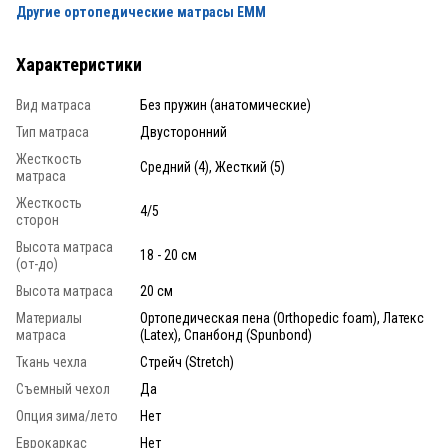
Другие ортопедические матрасы EMM
Характеристики
Вид матраса
Без пружин (анатомические)
Тип матраса
Двусторонний
Жесткость
Средний (4), Жесткий (5)
матраса
Жесткость
4/5
сторон
Высота матраса
18 - 20 см
(от-до)
Высота матраса
20 см
Материалы
Ортопедическая пена (Orthopedic foam), Латекс
матраса
(Latex), Спанбонд (Spunbond)
Ткань чехла
Стрейч (Stretch)
Съемный чехол
Да
Опция зима/лето
Нет
Еврокаркас
Нет