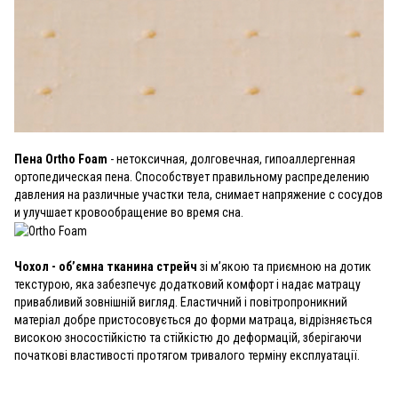
Пена Ortho Foam
- нетоксичная, долговечная, гипоаллергенная
ортопедическая пена. Способствует правильному распределению
давления на различные участки тела, снимает напряжение с сосудов
и улучшает кровообращение во время сна.
Чохол - об’ємна тканина стрейч
зі м’якою та приємною на дотик
текстурою, яка забезпечує додатковий комфорт і надає матрацу
привабливий зовнішній вигляд. Еластичний і повітропроникний
матеріал добре пристосовується до форми матраца, відрізняється
високою зносостійкістю та стійкістю до деформацій, зберігаючи
початкові властивості протягом тривалого терміну експлуатації.