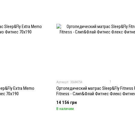
1
Артикул: 35684754
ep&Fly Extra Memo
Ортопедический матрас Sleep&Fly Fitness 
нес 70x190
Fitness - Слип&Флай Фитнес Флекс Фитне
14 156 грн
В наличии