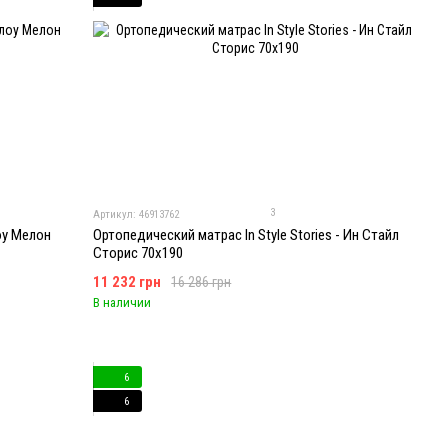
3
Артикул: 46913762
оу Мелон
Ортопедический матрас In Style Stories - Ин Стайл
Сторис 70x190
11 232 грн
16 286 грн
В наличии
6
6