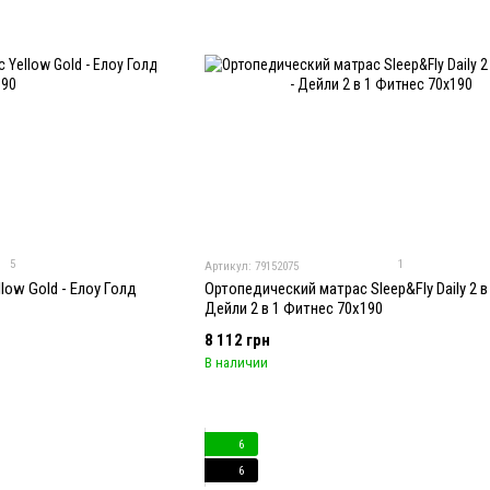
5
1
Артикул: 79152075
low Gold - Елоу Голд
Ортопедический матрас Sleep&Fly Daily 2 в 
Дейли 2 в 1 Фитнес 70x190
8 112 грн
В наличии
6
6