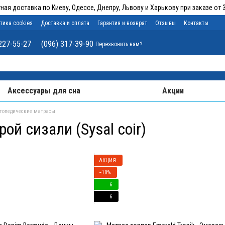
ная доставка по Киеву, Одессе, Днепру, Львову и Харькову при заказе от 3
тика cookies
Доставка и оплата
Гарантия и возврат
Отзывы
Контакты
227-55-27
(096) 317-39-90
Перезвонить вам?
Аксессуары для сна
Акции
топедические матрасы
й сизали (Sysal coir)
АКЦИЯ
−10%
6
6