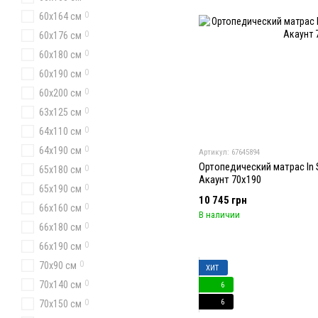
0
60x164 см
0
60х176 см
0
60х180 см
0
60х190 см
0
60x200 см
0
63x125 см
0
64x110 см
0
64x190 см
Артикул: 67645894
Ортопедический матрас In S
0
65x180 см
Акаунт 70x190
0
65х190 см
10 745 грн
0
66x160 см
В наличии
0
66х180 см
0
66х190 см
0
70х90 см
ХИТ
0
70x140 см
6
6
0
70x150 см