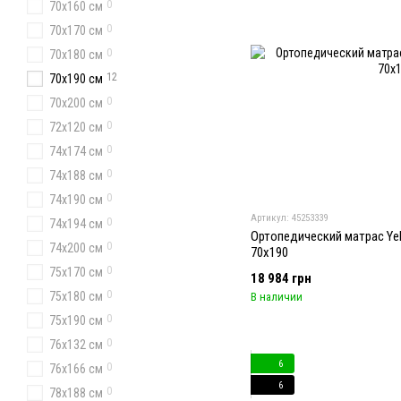
0
70x160 см
0
70х170 см
0
70x180 см
12
70x190 см
0
70x200 см
0
72x120 см
0
74х174 см
0
74x188 см
0
74х190 см
Артикул: 45253339
0
74x194 см
Ортопедический матрас Yel
0
74x200 см
70x190
0
75х170 см
18 984 грн
0
75х180 см
В наличии
0
75х190 см
0
76x132 см
6
0
76x166 см
6
0
78х188 см