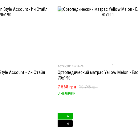
1
Артикул: 85206299
tyle Account - Ин Стайл
Ортопедический матрас Yellow Melon - Ел
70x190
7 568 грн
10 745 грн
В наличии
6
6