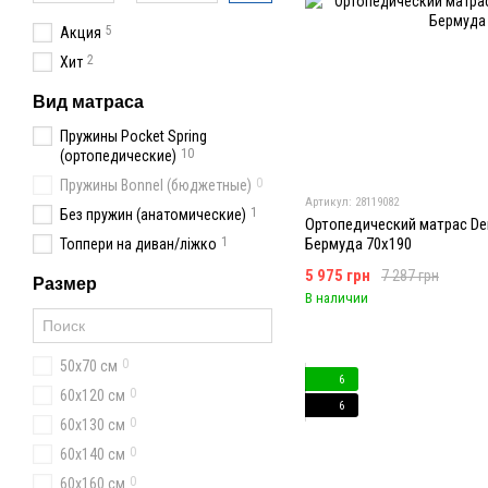
5
Акция
2
Хит
Вид матраса
Пружины Pocket Spring
10
(ортопедические)
0
Пружины Bonnel (бюджетные)
Артикул: 28119082
1
Без пружин (анатомические)
Ортопедический матрас De
1
Бермуда 70x190
Топпери на диван/ліжко
5 975 грн
7 287 грн
Размер
В наличии
0
50х70 см
6
0
60x120 см
6
0
60х130 см
0
60x140 см
0
60х160 см