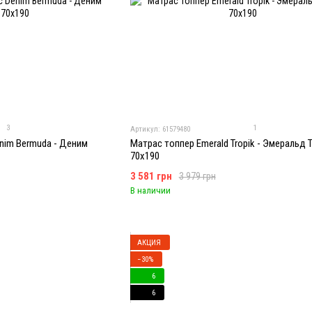
3
1
Артикул: 61579480
nim Bermuda - Деним
Матрас топпер Emerald Tropik - Эмеральд 
70x190
3 581 грн
3 979 грн
В наличии
АКЦИЯ
−30%
6
6