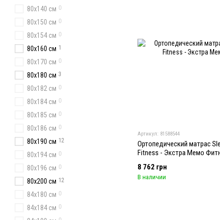
0
80х140 см
0
80x150 см
0
80х154 см
1
80х160 см
0
80x170 см
3
80х180 см
0
80х182 см
0
80х184 см
0
80х185 см
0
80x186 см
Артикул: 81588544
12
80x190 см
Ортопедический матрас Sle
Fitness - Экстра Мемо Фит
0
80х194 см
8 762 грн
0
80х196 см
В наличии
12
80x200 см
0
84х180 см
0
84x184 см