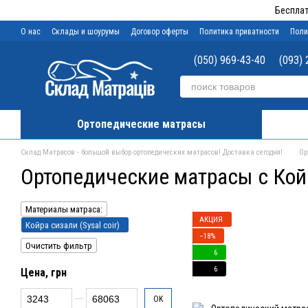
Перейти к основному контенту
Бесплат
О нас
Склады и шоурумы
Договор оферты
Политика приватности
Поли
(050) 969-43-40
(093) 
Ортопедические матрасы
Склад Матрасов - большой выбор ортопедических матрасов! Доставка сегодня!
Ор
Ортопедические матрасы с Койро
Материалы матраса:
АКЦИЯ
Койра сизали (Sysal coir)
−18%
Очистить фильтр
6
6
Цена, грн
От Цена, грн
До Цена, грн
OK