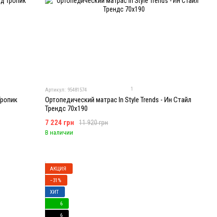
1
Артикул: 95481574
Тропик
Ортопедический матрас In Style Trends - Ин Стайл
Трендс 70x190
7 224 грн
11 920 грн
В наличии
АКЦИЯ
−31%
ХИТ
6
6