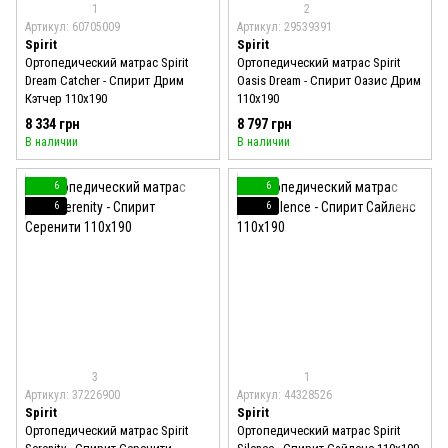
1
2
Артикул: 60705009
Артикул: 29539391
Spirit
Spirit
Ортопедический матрас Spirit
Ортопедический матрас Spirit
Dream Catcher - Спирит Дрим
Oasis Dream - Спирит Оазис Дрим
Кэтчер 110x190
110x190
8 334 грн
8 797 грн
В наличии
В наличии
6
6
6
6
3
1
Артикул: 37226900
Артикул: 44328526
Spirit
Spirit
Ортопедический матрас Spirit
Ортопедический матрас Spirit