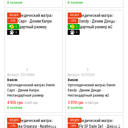
В наличии
В наличии
АКЦИЯ
АКЦИЯ
−25%
−20%
6
6
6
6
6
3
Артикул: 22518084
Артикул: 62755255
Denim
Denim
Ортопедический матрас Denim
Ортопедический матрас Denim
Capri - Деним Капри.
Dandy - Деним Денди -
Нестандартный размер
Нестандартный размер м2
4 955 грн
3 970 грн
6 607 грн
4 963 грн
В наличии
В наличии
АКЦИЯ
АКЦИЯ
−17%
−30%