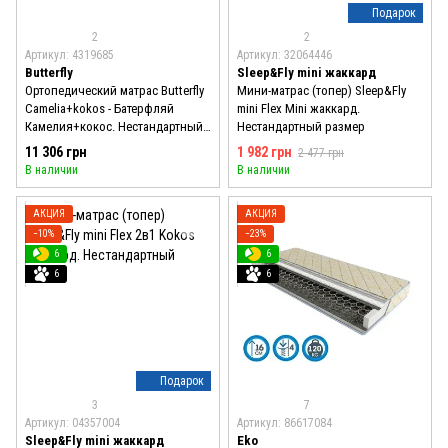
Подарок
2
2
Артикул: 4319685
Артикул: 32064446
Butterfly
Sleep&Fly mini жаккард
Ортопедический матрас Butterfly
Мини-матрас (топер) Sleep&Fly
Camelia+kokos - Батерфляй
mini Flex Mini жаккард.
Камелия+кокос. Нестандартный
Нестандартный размер
размер
11 306 грн
1 982 грн
2 477 грн
В наличии
В наличии
АКЦИЯ
АКЦИЯ
−10%
−23%
6
6
6
6
Подарок
3
7
Артикул: 04357004
Артикул: 86617084
Sleep&Fly mini жаккард
Eko