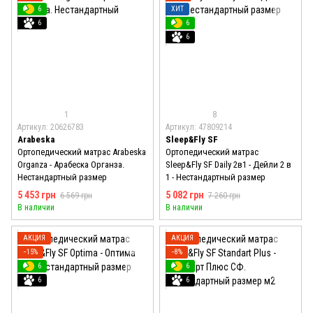
6
ХИТ
6
6
6
1
8
Артикул: 20626783
Артикул: 47809214
Arabeska
Sleep&Fly SF
Ортопедический матрас Arabeska
Ортопедический матрас
Organza - Арабеска Органза.
Sleep&Fly SF Daily 2в1 - Дейли 2 в
Нестандартный размер
1 - Нестандартный размер
5 453 грн
5 082 грн
6 569 грн
7 260 грн
В наличии
В наличии
АКЦИЯ
АКЦИЯ
−15%
−8%
6
6
6
6