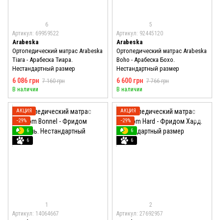
6
5
Артикул: 69959522
Артикул: 92445120
Arabeska
Arabeska
Ортопедический матрас Arabeska
Ортопедический матрас Arabeska
Tiara - Арабеска Тиара.
Boho - Арабеска Бохо.
Нестандартный размер
Нестандартный размер
6 086 грн
6 600 грн
7 160 грн
7 766 грн
В наличии
В наличии
АКЦИЯ
АКЦИЯ
−29%
−29%
6
6
6
6
1
2
Артикул: 14064667
Артикул: 27692957