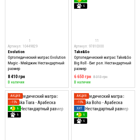
6
1
11
Артикул: 10449829
Артикул: 97810300
Evolution
Take&Go
Ортопедический матрас Evolution
Ортопедический матрас Take&Go
Magic - Мейджик Нестандартный
Big Roll - Биг рол. Нестандартный
размер
размер
8 410 грн
6 650 грн
8 313 грн
В наличии
В наличии
АКЦИЯ
АКЦИЯ
−15%
−15%
6
ХИТ
6
6
6