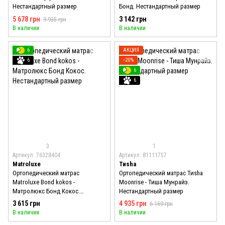
Нестандартный размер
Бонд. Нестандартный размер
5 678 грн
3 142 грн
9 935 грн
В наличии
В наличии
6
АКЦИЯ
6
−20%
6
6
3
1
Артикул: 76328404
Артикул: 81111757
Matroluxe
Тиshа
Ортопедический матрас
Ортопедический матрас Тиshа
Matroluxe Bond kokos -
Moonrise - Тиша Мунрайз.
Матролюкс Бонд Кокос.
Нестандартный размер
Нестандартный размер
3 615 грн
4 935 грн
6 169 грн
В наличии
В наличии