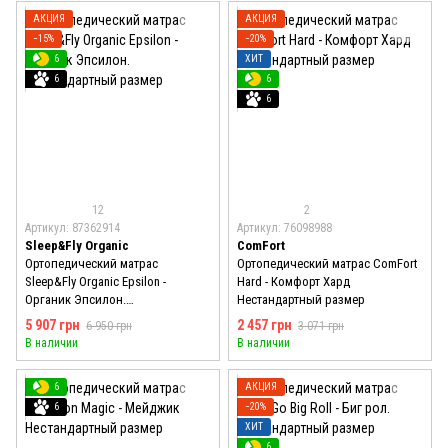
АКЦИЯ
АКЦИЯ
−15%
−20%
6
ХИТ
6
6
6
12
2
Артикул: 87362914
Артикул: 76098988
Sleep&Fly Organic
ComFort
Ортопедический матрас
Ортопедический матрас ComFort
Sleep&Fly Organic Epsilon -
Hard - Комфорт Хард
Органик Эпсилон.
Нестандартный размер
Нестандартный размер
5 907 грн
2 457 грн
6 950 грн
3 071 грн
В наличии
В наличии
6
АКЦИЯ
6
−20%
ХИТ
6