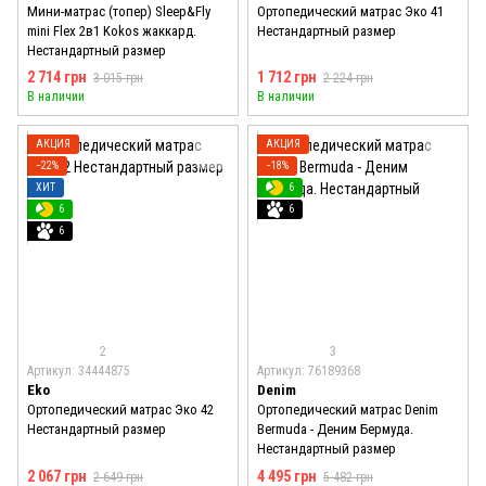
Мини-матрас (топер) Sleep&Fly
Ортопедический матрас Эко 41
mini Flex 2в1 Kokos жаккард.
Нестандартный размер
Нестандартный размер
2 714 грн
1 712 грн
3 015 грн
2 224 грн
В наличии
В наличии
АКЦИЯ
АКЦИЯ
−22%
−18%
ХИТ
6
6
6
6
2
3
Артикул: 34444875
Артикул: 76189368
Eko
Denim
Ортопедический матрас Эко 42
Ортопедический матрас Denim
Нестандартный размер
Bermuda - Деним Бермуда.
Нестандартный размер
2 067 грн
4 495 грн
2 649 грн
5 482 грн