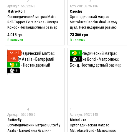
2
3
Артикул: 55322373
Артикул: 05797136
Matro-Roll
Caochu
Ортопедический матрас Matro-
Ортопедический матрас
Roll-Topper Extra Kokos - Экстра
Matroluxe Caochu dual - Каучу
Кокос - Нестандартный размер
дуал. Нестандартный размер
4 015 грн
23 366 грн
В наличии
В наличии
АКЦИЯ
6
−43%
6
6
6
4
1
Артикул: 55594036
Артикул: 94075148
Butterfly
Matroluxe
Ортопедический матрас Butterfly
Ортопедический матрас
Azalia - Батерфляй Азалия -
Matroluxe Bond - Матролюкс