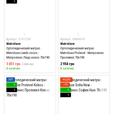
6
1
1
Артикул: 31417299
Артикул: 58464918
Matroluxe
Matroluxe
Ортопедический матрас
Ортопедический матрас
Matroluxe Leeds cocos -
Matroluxe Prolevel - Матролюкс
Матролюкс Лидс кокос 70x190
Пролевел 70x190
5 851 грн
2 954 грн
7 606 грн
В наличии
В наличии
ХИТ
АКЦИЯ
6
−17%
6
6
6