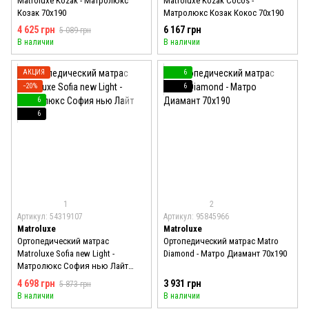
Matroluxe Kozak - Матролюкс
Matroluxe Kozak Cocos -
Козак 70x190
Матролюкс Козак Кокос 70x190
4 625 грн
6 167 грн
5 089 грн
В наличии
В наличии
АКЦИЯ
6
−20%
6
6
6
1
2
Артикул: 54319107
Артикул: 95845966
Matroluxe
Matroluxe
Ортопедический матрас
Ортопедический матрас Matro
Matroluxe Sofia new Light -
Diamond - Матро Диамант 70x190
Матролюкс София нью Лайт
70x190
4 698 грн
3 931 грн
5 873 грн
В наличии
В наличии