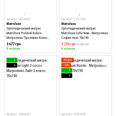
1
2
Артикул: 86399332
Артикул: 17077842
Matroluxe
Matroluxe
Ортопедический матрас
Ортопедический матрас
Matroluxe Prolevel Kokos -
Matroluxe Sofia New - Матролюкс
Матролюкс Пролевел Кокос
София Нью 70x190
70x190
3 677 грн
5 235 грн
6 282 грн
В наличии
В наличии
6
АКЦИЯ
6
−23%
6
6
Артикул: 94366832
Артикул: 75929995