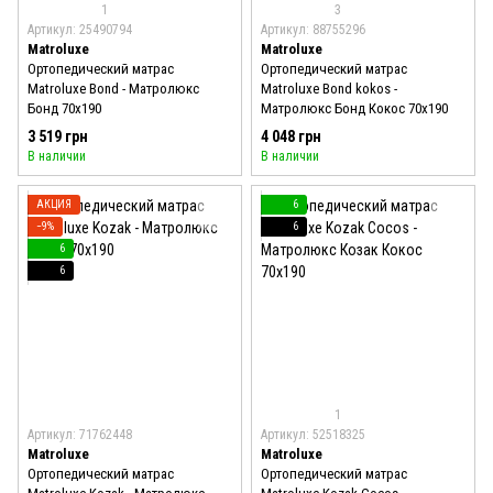
1
3
Артикул: 25490794
Артикул: 88755296
Matroluxe
Matroluxe
Ортопедический матрас
Ортопедический матрас
Matroluxe Bond - Матролюкс
Matroluxe Bond kokos -
Бонд 70x190
Матролюкс Бонд Кокос 70x190
3 519 грн
4 048 грн
В наличии
В наличии
АКЦИЯ
6
−9%
6
6
6
1
Артикул: 71762448
Артикул: 52518325
Matroluxe
Matroluxe
Ортопедический матрас
Ортопедический матрас