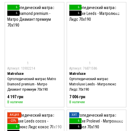
6
6
6
6
1
1
Артикул: 13932214
Артикул: 76871586
Matroluxe
Matroluxe
Ортопедический матрас Matro
Ортопедический матрас
Diamond premium - Матро
Matroluxe Leeds - Матролюкс
Диамант премиум 70x190
Лидс 70x190
4 197 грн
7 006 грн
В наличии
В наличии
АКЦИЯ
ХИТ
−23%
6
6
6