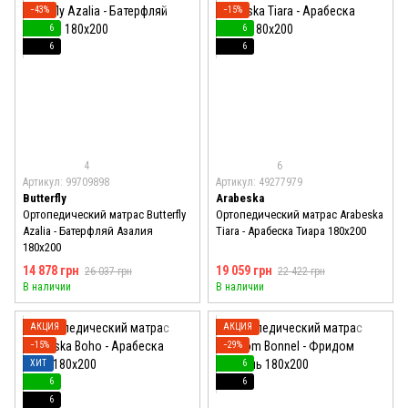
−43%
−15%
6
6
6
6
4
6
Артикул: 99709898
Артикул: 49277979
Butterfly
Arabeska
Ортопедический матрас Butterfly
Ортопедический матрас Arabeska
Azalia - Батерфляй Азалия
Tiara - Арабеска Тиара 180x200
180x200
14 878 грн
19 059 грн
26 037 грн
22 422 грн
В наличии
В наличии
АКЦИЯ
АКЦИЯ
−15%
−29%
ХИТ
6
6
6
6