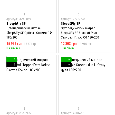
1
3
Артикул: 96759859
Артикул: 27287645
Sleep&Fly SF
Sleep&Fly SF
Ортопедический матрас
Ортопедический матрас
Sleep&Fly SF Optima - Оптима СФ
Sleep&Fly SF Standart Plus -
180x200
Стандарт Плюс СФ 180x200
15 956 грн
12 803 грн
18 771 грн
13 916 грн
В наличии
В наличии
6
6
6
6
2
3
Артикул: 95556935
Артикул: 48014770