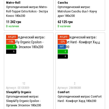
Matro-Roll
Caochu
Ортопедический матрас Matro-
Ортопедический матрас
Roll-Topper Extra Kokos - Экстра
Matroluxe Caochu dua l- Каучу
Кокос 180x200
дуал 180x200
11 242 грн
62 125 грн
В наличии
В наличии
АКЦИЯ
АКЦИЯ
−15%
−20%
6
ХИТ
6
6
6
12
2
Артикул: 05105809
Артикул: 28698088
Sleep&Fly Organic
ComFort
Ортопедический матрас
Ортопедический матрас ComFort
Sleep&Fly Organic Epsilon -
Hard - Комфорт Хард 180x200
Органик Эпсилон 180x200