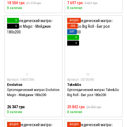
18 504 грн
7 697 грн
21 770 грн
9 621 грн
В наличии
В наличии
6
АКЦИЯ
6
−20%
ХИТ
6
6
1
11
Артикул: 54601094
Артикул: 36705695
Evolution
Take&Go
Ортопедический матрас Evolution
Ортопедический матрас Take&Go
Magic - Мейджик 180x200
Big Roll - Биг рол 180x200
26 347 грн
20 842 грн
26 053 грн
В наличии
В наличии
АКЦИЯ
АКЦИЯ