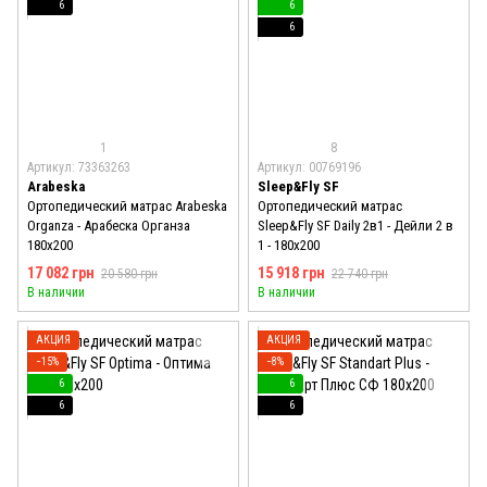
6
6
6
1
8
Артикул: 73363263
Артикул: 00769196
Arabeska
Sleep&Fly SF
Ортопедический матрас Arabeska
Ортопедический матрас
Organza - Арабеска Органза
Sleep&Fly SF Daily 2в1 - Дейли 2 в
180x200
1 - 180x200
17 082 грн
15 918 грн
20 580 грн
22 740 грн
В наличии
В наличии
АКЦИЯ
АКЦИЯ
−15%
−8%
6
6
6
6