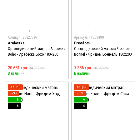
5
1
Артикул: 80827797
Артикул: 41509499
Arabeska
Freedom
Ортопедический матрас Arabeska
Ортопедический матрас Freedom
Boho - Арабеска Бохо 180x200
Bonnel - Фридом Боннель 180x200
20 681 грн
7 356 грн
24 330 грн
10 360 грн
В наличии
В наличии
АКЦИЯ
АКЦИЯ
−29%
−30%
6
6
6
6