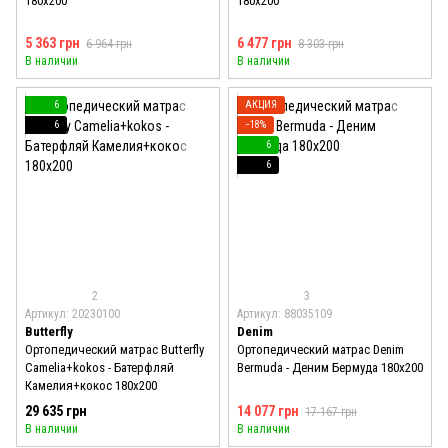
180x200
180x200
5 363 грн
6 477 грн
6 964 грн
8 303 грн
В наличии
В наличии
6
АКЦИЯ
6
−18%
6
6
2
3
Артикул: 20230100
Артикул: 88035109
Butterfly
Denim
Ортопедический матрас Butterfly
Ортопедический матрас Denim
Camelia+kokos - Батерфляй
Bermuda - Деним Бермуда 180x200
Камелия+кокос 180x200
29 635 грн
14 077 грн
17 167 грн
В наличии
В наличии