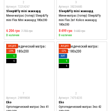
2
3
Артикул: 72254267
Артикул: 38236685
Sleep&Fly mini жаккард
Sleep&Fly mini жаккард
Мини-матрас (топер) Sleep&Fly
Мини-матрас (топер) Sleep&Fly
mini Flex Mini жаккард 180x200
mini Flex 2в1 Kokos жаккард
180x200
6 204 грн
8 499 грн
7 755 грн
9 443 грн
В наличии
В наличии
АКЦИЯ
АКЦИЯ
−23%
−22%
6
ХИТ
6
6
6
7
2
Артикул: 29899808
Артикул: 74754235
Eko
Eko
Ортопедический матрас Эко 41
Ортопедический матрас Эко 42