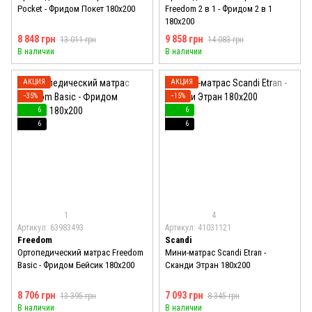
Pocket - Фридом Покет 180x200
Freedom 2 в 1 - Фридом 2 в 1
180x200
8 848 грн
9 858 грн
13 011 грн
14 083 грн
В наличии
В наличии
АКЦИЯ
АКЦИЯ
−35%
−15%
6
6
6
6
1
4
Артикул: 63983493
Артикул: 41031121
Freedom
Scandi
Ортопедический матрас Freedom
Мини-матрас Scandi Etran -
Basic - Фридом Бейсик 180x200
Сканди Этран 180x200
8 706 грн
7 093 грн
13 395 грн
8 345 грн
В наличии
В наличии