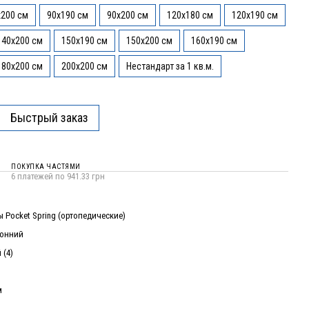
x200 см
90x190 см
90x200 см
120x180 см
120x190 см
140x200 см
150x190 см
150x200 см
160x190 см
180x200 см
200x200 см
Нестандарт за 1 кв.м.
Быстрый заказ
ПОКУПКА ЧАСТЯМИ
6 платежей по 941.33 грн
 Pocket Spring (ортопедические)
ронний
 (4)
м