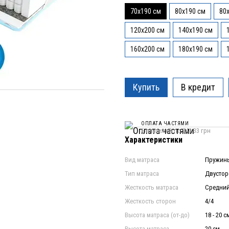
70x190 см
80x190 см
80
120x200 см
140x190 см
160x200 см
180x190 см
Купить
В кредит
ОПЛАТА ЧАСТЯМИ
6 платежей по 941.33 грн
Характеристики
Вид матраса
Пружины
Тип матраса
Двусто
Жесткость матраса
Средний
Жесткость сторон
4/4
Высота матраса (от-до)
18 - 20 с
Высота матраса
20 см