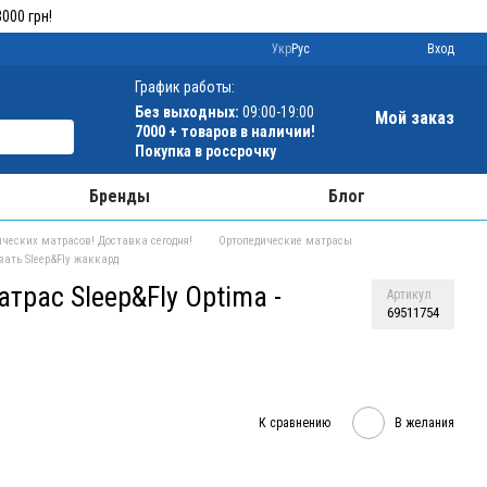
000 грн!
Укр
Рус
Вход
График работы:
Без выходных:
09:00-19:00
Мой заказ
7000 + товаров в наличии!
Покупка в россрочку
Бренды
Блог
ческих матрасов! Доставка сегодня!
Ортопедические матрасы
ать Sleep&Fly жаккард
трас Sleep&Fly Optima -
Артикул
69511754
К сравнению
В желания