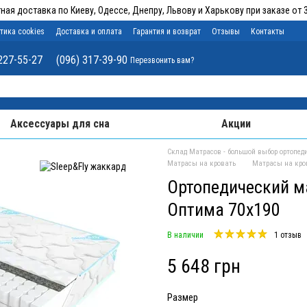
ная доставка по Киеву, Одессе, Днепру, Львову и Харькову при заказе от 3
тика cookies
Доставка и оплата
Гарантия и возврат
Отзывы
Контакты
227-55-27
(096) 317-39-90
Перезвонить вам?
Аксессуары для сна
Акции
Склад Матрасов - большой выбор ортопеди
Матрасы на кровать
Матрасы на кров
Ортопедический ма
Оптима 70x190
В наличии
1 отзыв
5 648 грн
Размер