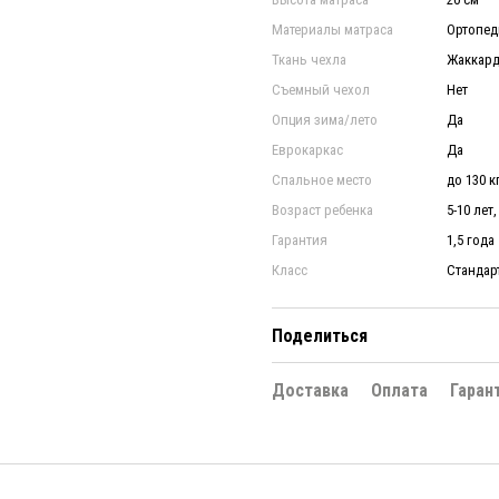
Материалы матраса
Ортопеди
Ткань чехла
Жаккард 
Съемный чехол
Нет
Опция зима/лето
Да
Еврокаркас
Да
Спальное место
до 130 к
Возраст ребенка
5-10 лет,
Гарантия
1,5 года
Класс
Стандар
Поделиться
Доставка
Оплата
Гаран