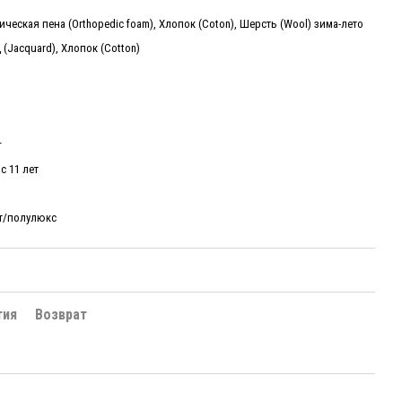
ческая пена (Orthopedic foam), Хлопок (Coton), Шерсть (Wool) зима-лето
(Jacquard), Хлопок (Cotton)
г
 с 11 лет
т/полулюкс
тия
Возврат