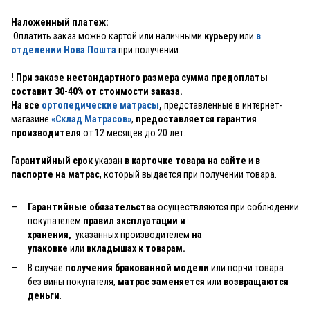
Наложенный платеж:
Оплатить заказ можно картой или наличными
курьеру
или
в
отделении Нова Пошта
при получении.
! При заказе нестандартного размера сумма предоплаты
составит 30-40% от стоимости заказа.
На все
ортопедические матрасы
,
представленные в интернет-
магазине
«Склад Матрасов»
,
предоставляется гарантия
производителя
от 12 месяцев до 20 лет.
Гарантийный срок
указан
в карточке товара на сайте
и
в
паспорте на матрас
, который выдается при получении товара.
Гарантийные обязательства
осуществляются при соблюдении
покупателем
правил эксплуатации и
хранения,
указанных производителем
на
упаковке
или
вкладышах к товарам.
В случае
получения бракованной модели
или порчи товара
без вины покупателя,
матрас заменяется
или
возвращаются
деньги
.