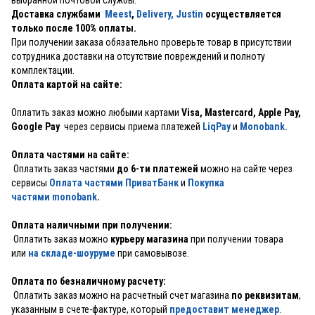
Доставка службами
Meest
,
Delivery,
Justin
осуществляется
только после 100% оплаты.
При получении заказа обязательно проверьте товар в присутствии
сотрудника доставки на отсутствие повреждений и полноту
комплектации.
Оплата картой на сайте:
Оплатить заказ можно любыми картами
Visa, Mastercard, Apple Pay,
Google Pay
через сервисы приема платежей
LiqPay
и
Monobank.
Оплата частями на сайте:
Оплатить заказ частями
до 6-ти платежей
можно на сайте через
сервисы
Оплата частями ПриватБанк
и
Покупка
частями monobank
.
Оплата наличными при получении:
Оплатить заказ можно
курьеру магазина
при получении товара
или
на складе-шоуруме
при самовывозе.
Оплата по безналичному расчету:
Оплатить заказ можно на расчетный счет магазина
по реквизитам
,
указанным в счете-фактуре, который
предоставит менеджер
.