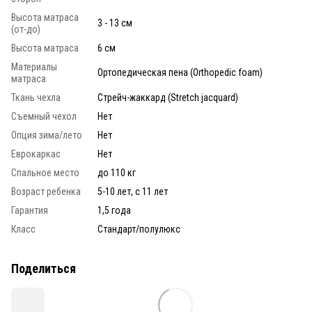
Высота матраса
3 - 13 см
(от-до)
Высота матраса
6 см
Материалы
Ортопедическая пена (Orthopedic foam)
матраса
Ткань чехла
Стрейч-жаккард (Stretch jacquard)
Съемный чехол
Нет
Опция зима/лето
Нет
Еврокаркас
Нет
Спальное место
до 110 кг
Возраст ребенка
5-10 лет, с 11 лет
Гарантия
1,5 года
Класс
Стандарт/полулюкс
Поделиться