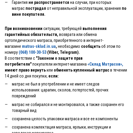
Гарантия
не распространяется
на случаи, при которых
матрас
пострадал
от неправильной эксплуатации, хранения
по
вине покупателя.
При возникновении
ситуации, требующей
выполнения
гарантийных обязательств,
возврата или обмена
ортопедического матраса, приобретенного в интернет-
магазине
matras-sklad.in.ua
,
необходимо
сообщить
об этом по
номеру
(068) 100-30-53
(Viber, Telegram).
В соответствии с
"Законом о защите прав
потребителя"
покупатели интернет-магазина
«Склад Матрасов»
,
имеют право вернуть
или
обменять купленный матрас
в течении
14 дней со дня покупки,
если:
матрас не был в употреблении и не имеет следов
использования: царапин, сколов, потертостей, прочих
повреждений
матрас не собирался и не монтировался, а также сохранен его
товарный вид
сохранена целость упаковки матраса и все ее компоненты
сохранена комлектация матраса, ярлыки, инструкции и