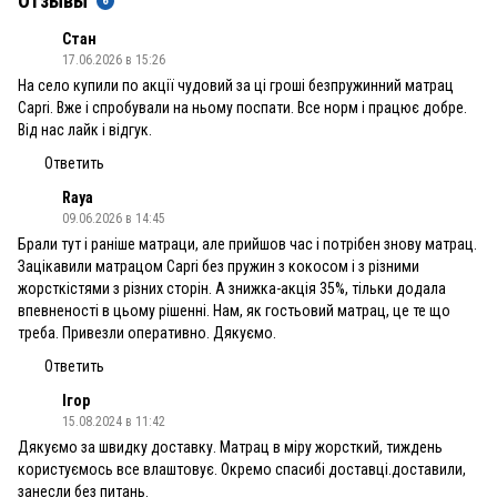
Отзывы
6
Стан
17.06.2026 в 15:26
На село купили по акції чудовий за ці гроші безпружинний матрац
Capri. Вже і спробували на ньому поспати. Все норм і працює добре.
Від нас лайк і відгук.
Ответить
Raya
09.06.2026 в 14:45
Брали тут і раніше матраци, але прийшов час і потрібен знову матрац.
Зацікавили матрацом Capri без пружин з кокосом і з різними
жорсткістями з різних сторін. А знижка-акція 35%, тільки додала
впевненості в цьому рішенні. Нам, як гостьовий матрац, це те що
треба. Привезли оперативно. Дякуємо.
Ответить
Ігор
15.08.2024 в 11:42
Дякуємо за швидку доставку. Матрац в міру жорсткий, тиждень
користуємось все влаштовує. Окремо спасибі доставці.доставили,
занесли без питань.