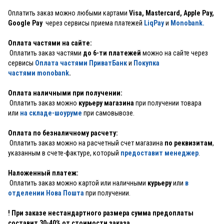
Оплатить заказ можно любыми картами
Visa, Mastercard, Apple Pay,
Google Pay
через сервисы приема платежей
LiqPay
и
Monobank.
Оплата частями на сайте:
Оплатить заказ частями
до 6-ти платежей
можно на сайте через
сервисы
Оплата частями ПриватБанк
и
Покупка
частями monobank
.
Оплата наличными при получении:
Оплатить заказ можно
курьеру магазина
при получении товара
или
на складе-шоуруме
при самовывозе.
Оплата по безналичному расчету:
Оплатить заказ можно на расчетный счет магазина
по реквизитам
,
указанным в счете-фактуре, который
предоставит менеджер
.
Наложенный платеж:
Оплатить заказ можно картой или наличными
курьеру
или
в
отделении Нова Пошта
при получении.
! При заказе нестандартного размера сумма предоплаты
составит 30-40% от стоимости заказа.