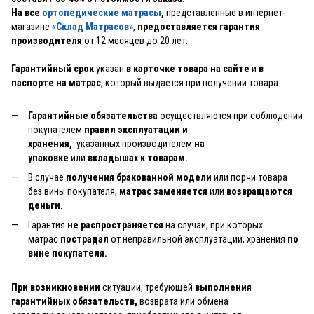
На все
ортопедические матрасы
,
представленные в интернет-
магазине
«Склад Матрасов»
,
предоставляется гарантия
производителя
от 12 месяцев до 20 лет.
Гарантийный срок
указан
в карточке товара на сайте
и
в
паспорте на матрас
, который выдается при получении товара.
Гарантийные обязательства
осуществляются при соблюдении
покупателем
правил эксплуатации и
хранения,
указанных производителем
на
упаковке
или
вкладышах к товарам.
В случае
получения бракованной модели
или порчи товара
без вины покупателя,
матрас заменяется
или
возвращаются
деньги
.
Гарантия
не распространяется
на случаи, при которых
матрас
пострадал
от неправильной эксплуатации, хранения
по
вине покупателя.
При возникновении
ситуации, требующей
выполнения
гарантийных обязательств,
возврата или обмена