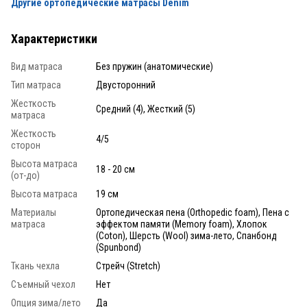
Другие ортопедические матрасы Denim
Характеристики
Вид матраса
Без пружин (анатомические)
Тип матраса
Двусторонний
Жесткость
Средний (4), Жесткий (5)
матраса
Жесткость
4/5
сторон
Высота матраса
18 - 20 см
(от-до)
Высота матраса
19 см
Материалы
Ортопедическая пена (Orthopedic foam), Пена с
матраса
эффектом памяти (Memory foam), Хлопок
(Coton), Шерсть (Wool) зима-лето, Спанбонд
(Spunbond)
Ткань чехла
Стрейч (Stretch)
Съемный чехол
Нет
Опция зима/лето
Да