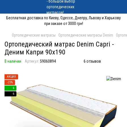
Бесплатная доставка по Киеву, Одессе, Днепру, Львову и Харькову
при заказе от 3000 грн!
Ортопедические матрасы
Ортопедические матрасы Denim
Ортопе
Ортопедический матрас Denim Capri -
Деним Капри 90x190
В наличии
Артикул:
59060894
6 отзывов
АКЦИЯ
−25%
6
6