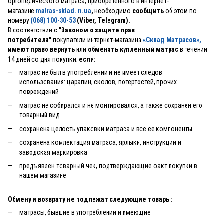
ортопедического матраса, приобретенного в интернет-
магазине
matras-sklad.in.ua
,
необходимо
сообщить
об этом по
номеру
(068) 100-30-53
(Viber, Telegram).
В соответствии с
"Законом о защите прав
потребителя"
покупатели интернет-магазина
«Склад Матрасов»
,
имеют право вернуть
или
обменять купленный матрас
в течении
14 дней со дня покупки,
если:
матрас не был в употреблении и не имеет следов
использования: царапин, сколов, потертостей, прочих
повреждений
матрас не собирался и не монтировался, а также сохранен его
товарный вид
сохранена целость упаковки матраса и все ее компоненты
сохранена комлектация матраса, ярлыки, инструкции и
заводская маркировка
предъявлен товарный чек, подтверждающие факт покупки в
нашем магазине
Обмену и возврату не подлежат следующие товары:
матрасы, бывшие в употреблении и имеющие