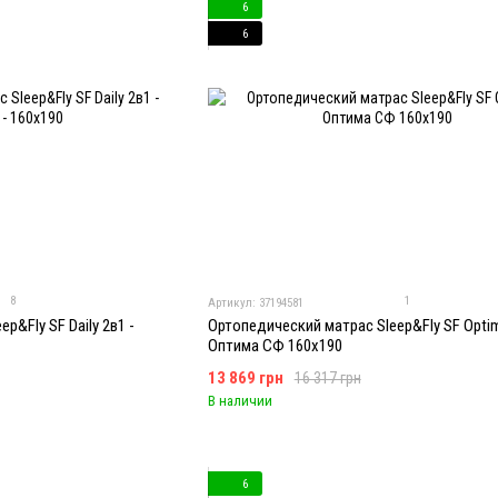
6
6
8
1
Артикул: 37194581
p&Fly SF Daily 2в1 -
Ортопедический матрас Sleep&Fly SF Optim
Оптима СФ 160x190
13 869 грн
16 317 грн
В наличии
6