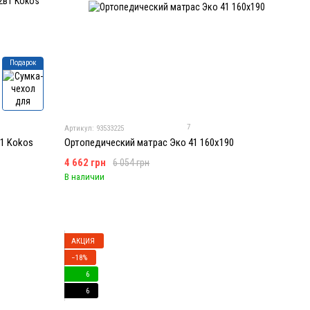
Подарок
7
Артикул: 93533225
в1 Kokos
Ортопедический матрас Эко 41 160x190
4 662 грн
6 054 грн
В наличии
АКЦИЯ
−18%
6
6