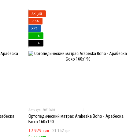
АКЦИЯ
−15%
ХИТ
6
6
5
Артикул: 50619640
Арабеска
Ортопедический матрас Arabeska Boho - Арабеска
Бохо 160x190
17 979 грн
21 152 грн
В наличии