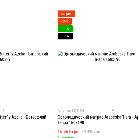
АКЦИЯ
−15%
6
6
4
6
Артикул: 15784283
erfly Azalia - Батерфляй
Ортопедический матрас Arabeska Tiara - 
Тиара 160x190
16 566 грн
19 490 грн
В наличии