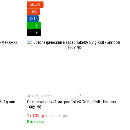
АКЦИЯ
−20%
ХИТ
6
6
11
Артикул: 52462345
 Мейджик
Ортопедический матрас Take&Go Big Roll - Биг рол
160x190
18 120 грн
22 651 грн
В наличии