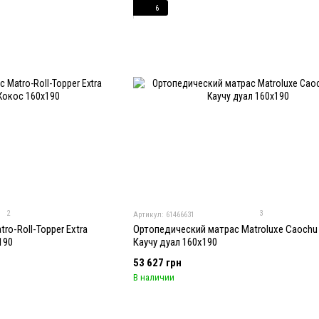
6
2
3
Артикул: 61466631
ro-Roll-Topper Extra
Ортопедический матрас Matroluxe Caochu d
190
Каучу дуал 160x190
53 627 грн
В наличии