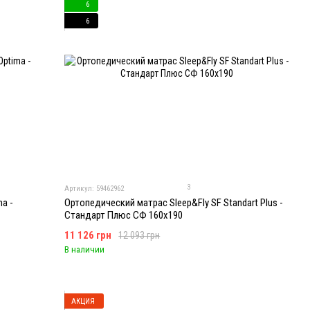
6
6
3
Артикул: 59462962
a -
Ортопедический матрас Sleep&Fly SF Standart Plus -
Стандарт Плюс СФ 160x190
11 126 грн
12 093 грн
В наличии
АКЦИЯ