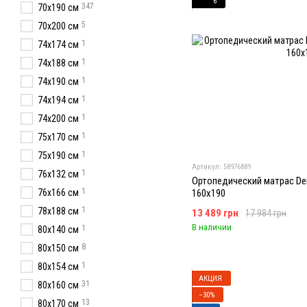
6
347
70x190 см
5
70x200 см
1
74х174 см
1
74x188 см
1
74х190 см
1
74x194 см
1
74x200 см
1
75х170 см
1
75х190 см
Артикул: 58976889
1
76x132 см
Ортопедический матрас Den
1
76x166 см
160x190
1
78х188 см
13 489 грн
17 984 грн
В наличии
1
80х140 см
8
80x150 см
1
80х154 см
АКЦИЯ
31
80х160 см
−30%
13
80x170 см