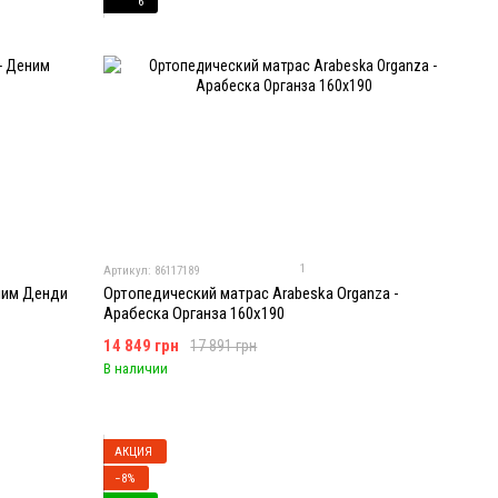
6
1
Артикул: 86117189
ним Денди
Ортопедический матрас Arabeska Organza -
Арабеска Органза 160x190
14 849 грн
17 891 грн
В наличии
АКЦИЯ
−8%