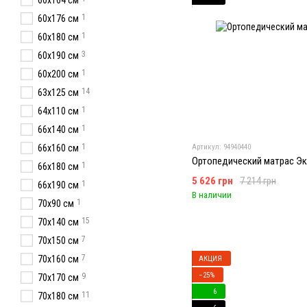
60x164 см
1
60х176 см
1
60х180 см
3
60х190 см
1
60x200 см
14
63x125 см
1
64x110 см
1
66x140 см
1
66x160 см
Артикул: 94940440
Ортопедический матрас Эк
1
66х180 см
5 626 грн
7 214 грн
1
66х190 см
В наличии
1
70х90 см
15
70x140 см
7
70x150 см
7
70x160 см
АКЦИЯ
−25%
9
70х170 см
6
11
70x180 см