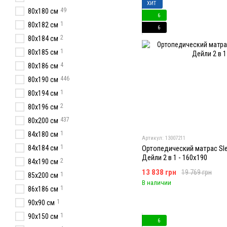
ХИТ
49
80х180 см
6
1
80х182 см
6
2
80х184 см
1
80х185 см
4
80x186 см
446
80x190 см
1
80х194 см
2
80х196 см
437
80x200 см
1
84х180 см
Артикул: 13007211
1
84x184 см
Ортопедический матрас Slee
Дейли 2 в 1 - 160x190
2
84х190 см
13 838 грн
19 769 грн
1
85х200 см
В наличии
1
86х186 см
1
90х90 см
1
90x150 см
6