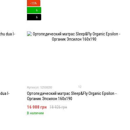
−15%
6
6
12
Артикул: 52558200
ua l-
Ортопедический матрас Sleep&Fly Organic Epsilon -
Органик Эпсилон 160x190
16 088 грн
18 926 грн
В наличии