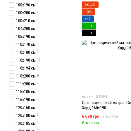
1
100х196 см
АКЦИЯ
−20%
4
100х200 см
ХИТ
1
100х210 см
6
1
104x200 см
6
1
105х190 см
1
110x170 см
2
110х180 см
16
110x190 см
1
110х194 см
9
110х200 см
1
111x200 см
1
115x185 см
Артикул: 65809695
1
116x190 см
Ортопедический матрас Co
1
120х160 см
Хард 160x190
7
120x180 см
6 690 грн
8 363 грн
В наличии
1
120x185 см
2