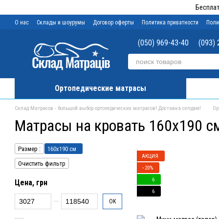
Перейти к основному контенту
Бесплат
О нас
Склады и шоурумы
Договор оферты
Политика приватности
Поли
(050) 969-43-40
(093) 
Ортопедические матрасы
Склад Матрасов - большой выбор ортопедических матрасов! Доставка сегодня!
Ор
Матрасы на кровать 160x190 с
Размер :
160x190 см
АКЦИЯ
Очистить фильтр
−20%
6
Цена, грн
6
От Цена, грн
До Цена, грн
OK