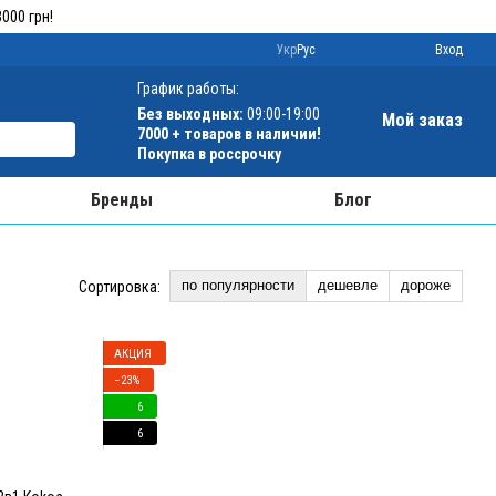
000 грн!
Укр
Рус
Вход
График работы:
Без выходных:
09:00-19:00
Мой заказ
7000 + товаров в наличии!
Покупка в россрочку
Бренды
Блог
по популярности
дешевле
дороже
Сортировка:
АКЦИЯ
−23%
6
6