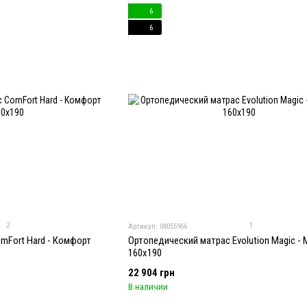
6
6
2
1
Артикул: 08055966
mFort Hard - Комфорт
Ортопедический матрас Evolution Magic -
160x190
22 904 грн
В наличии