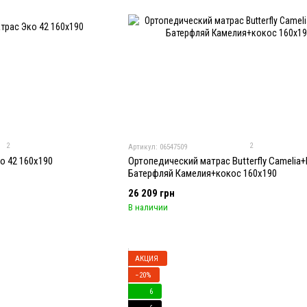
2
2
Артикул: 06547509
о 42 160x190
Ортопедический матрас Butterfly Camelia+
Батерфляй Камелия+кокос 160x190
26 209 грн
В наличии
АКЦИЯ
−20%
6