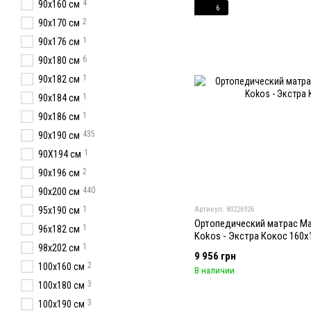
4
90x160 см
6
2
90х170 см
1
90x176 см
6
90x180 см
1
90х182 см
1
90х184 см
1
90x186 см
435
90x190 см
1
90Х194 см
2
90х196 см
440
90x200 см
1
95х190 см
Артикул: 80226926
Ортопедический матрас Mat
1
96х182 см
Kokos - Экстра Кокос 160x
1
98x202 см
9 956 грн
2
100x160 см
В наличии
3
100х180 см
3
100х190 см