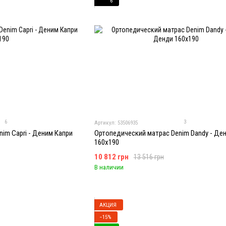
6
6
3
Артикул: 53506935
im Capri - Деним Капри
Ортопедический матрас Denim Dandy - Де
160x190
10 812 грн
13 516 грн
В наличии
АКЦИЯ
−15%