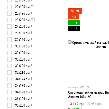
120x188 см
438
120x190 см
АКЦИЯ
1
120х196 см
−43%
438
120x200 см
6
1
124x200 см
6
1
128x190 см
1
130х160 см
3
130x180 см
8
130х190 см
6
130x200 см
1
130х230 см
1
132х210 см
1
134х174 см
1
134х180 см
Артикул: 32831201
1
134x190 см
Ортопедический матрас Butt
Азалия 160x190
1
136х196 см
13 117 грн
22 954 грн
1
136x250 см
В наличии