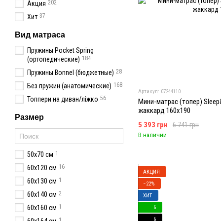
202
Акция
37
Хит
Вид матраса
Пружины Pocket Spring
184
(ортопедические)
28
Пружины Bonnel (бюджетные)
168
Без пружин (анатомические)
Артикул: 07244110
56
Топпери на диван/ліжко
Мини-матрас (топер) Sleep&F
жаккард 160x190
Размер
5 393 грн
6 741 грн
В наличии
1
50х70 см
16
60x120 см
АКЦИЯ
1
60х130 см
−22%
2
60x140 см
ХИТ
1
60х160 см
6
6
1