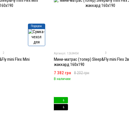
Подарок
2
3
Артикул: 12634454
ly mini Flex Mini
Мини-матрас (топер) Sleep&Fly mini Flex 2
жаккард 160x190
7 382 грн
8 202 грн
В наличии
6
6