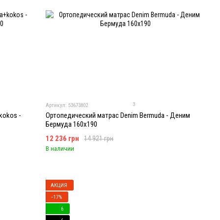
3
Артикул: 53673802
kokos -
Ортопедический матрас Denim Bermuda - Деним
Бермуда 160x190
12 236 грн
14 921 грн
В наличии
АКЦИЯ
−17%
6