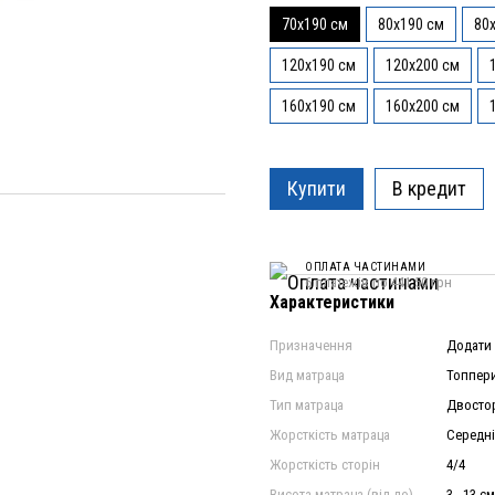
70x190 см
80x190 см
80
120x190 см
120x200 см
160x190 см
160x200 см
Купити
В кредит
ОПЛАТА ЧАСТИНАМИ
6 платежів по 441.50 грн
Характеристики
Призначення
Додати 
Вид матраца
Топпери
Тип матраца
Двосто
Жорсткість матраца
Середні
Жорсткість сторін
4/4
Висота матраца (від-до)
3 - 13 см