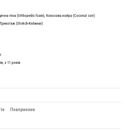
ична піна (Orthopedic foam), Кокосова койра (Coconut coir)
Трикотаж (Stretch-Knitwear)
г
ів, з 11 років
и
тія
Повернення