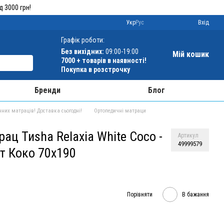
 3000 грн!
Укр
Рус
Вхід
Графік роботи:
Без вихідних:
09:00-19:00
Мій кошик
7000 +
товарів в наявності!
Покупка в розстрочку
Бренди
Блог
чних матраців! Доставка сьогодні!
Ортопедичні матраци
ац Тиshа Relaxia White Coco -
Артикул
49999579
т Коко 70x190
Порівняти
В бажання