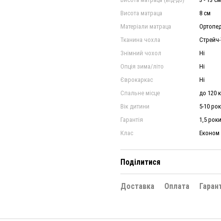
Висота матраца
8 см
Матеріали матраца
Ортопед
Тканина чохла
Стрейч-
Знімний чохол
Ні
Опція зима/літо
Ні
Єврокаркас
Ні
Спальне місце
до 120 к
Вік дитини
5-10 рок
Гарантія
1,5 рок
Клас
Економ
Поділитися
Доставка
Оплата
Гаран