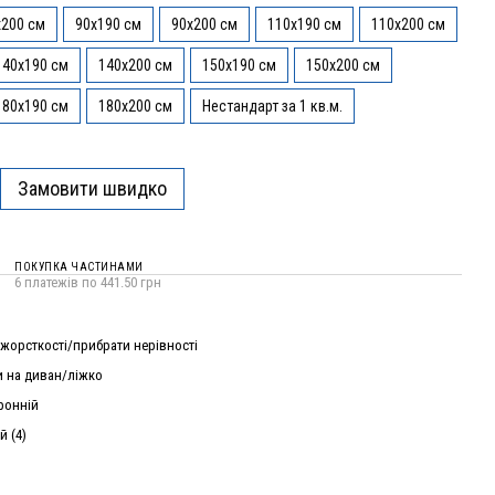
x200 см
90x190 см
90x200 см
110x190 см
110х200 см
140x190 см
140x200 см
150x190 см
150x200 см
180x190 см
180x200 см
Нестандарт за 1 кв.м.
Замовити швидко
ПОКУПКА ЧАСТИНАМИ
6 платежів по 441.50 грн
жорсткості/прибрати нерівності
 на диван/ліжко
ронній
й (4)