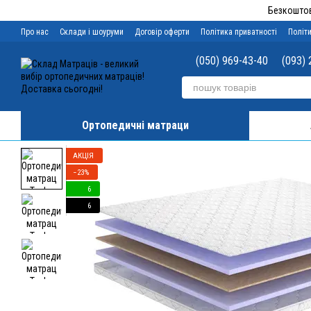
Перейти до основного контенту
Безкоштов
Про нас
Склади і шоуруми
Договір оферти
Політика приватності
Політи
(050) 969-43-40
(093) 
Ортопедичні матраци
АКЦІЯ
−23%
6
6