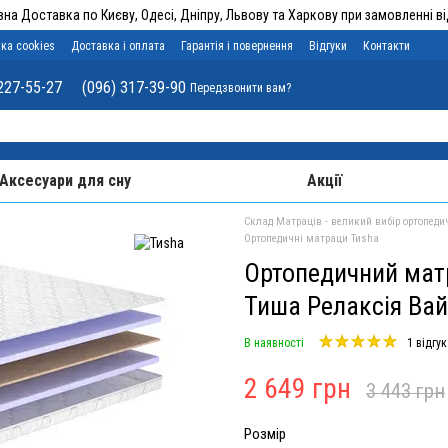
на Доставка по Києву, Одесі, Дніпру, Львову та Харкову при замовленні від
ка cookies
Доставка і оплата
Гарантія і повернення
Відгуки
Контакти
227-55-27
(096) 317-39-90
Передзвонити вам?
Аксесуари для сну
Акції
Склад Матраців - великий вибір ортопеди
Ортопедичні матраци Тиshа
Ортопедичний матр
Тиша Релаксія Вай
В наявності
1 відгук
2 649 грн
3 443 грн
Розмір