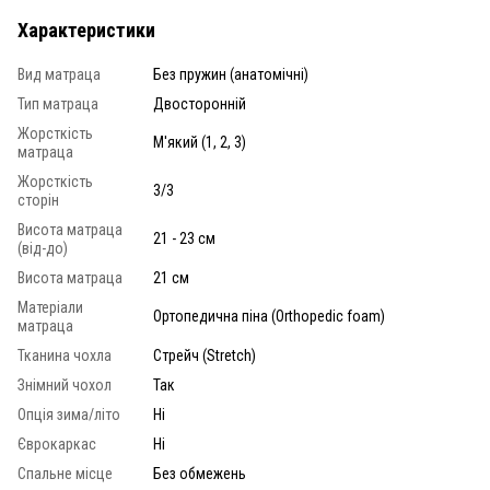
Характеристики
Вид матраца
Без пружин (анатомічні)
Тип матраца
Двосторонній
Жорсткість
М'який (1, 2, 3)
матраца
Жорсткість
3/3
сторін
Висота матраца
21 - 23 см
(від-до)
Висота матраца
21 см
Матеріали
Ортопедична піна (Orthopedic foam)
матраца
Тканина чохла
Стрейч (Stretch)
Знімний чохол
Так
Опція зима/літо
Ні
Єврокаркас
Ні
Спальне місце
Без обмежень