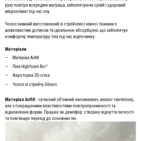
руху повітря всередині матраца, забезпечуючи сухий і здоровий
мікроклімат під час сну.
Чохол знімний виготовлений зі стрейчевої ніжної тканини з
шовковистим дотиком та ідеальною абсорбцією, що забезпечує
комфортну температуру тіла під час відпочинку.
Матеріали
Матеріал Airfill
Піна Highfoam Bio™
Аероторна 3D-сітка
Чохол зі стрейчу Silvero
Матеріал Airfill
- сучасний об’ємний наповнювач, аналог синтепону,
але з покращеними властивостями повітропроникності та
відновлення форми. Працює як демпфер: створює відчуття легкості
та пом’якшує перехід до основних пін.