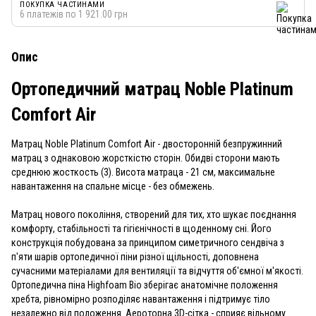
ПОКУПКА ЧАСТИНАМИ
6 платежів по 1 921.00 грн
Опис
Ортопедичний матрац Noble Platinum
Comfort Air
Матрац Noble Platinum Comfort Air - двосторонній безпружинний
матрац з однаковою жорсткістю сторін. Обидві сторони мають
среднюю жосткость (3). Висота матраца - 21 см, максимальне
навантаження на спальне місце - без обмежень.
Матрац нового покоління, створений для тих, хто шукає поєднання
комфорту, стабільності та гігієнічності в щоденному сні. Його
конструкція побудована за принципом симетричного сендвіча з
п'яти шарів ортопедичної піни різної щільності, доповнена
сучасними матеріалами для вентиляції та відчуття об'ємної м'якості.
Ортопедична піна Highfoam Bio зберігає анатомічне положення
хребта, рівномірно розподіляє навантаження і підтримує тіло
незалежно від положення. Аероторна 3D-сітка - сприяє вільному