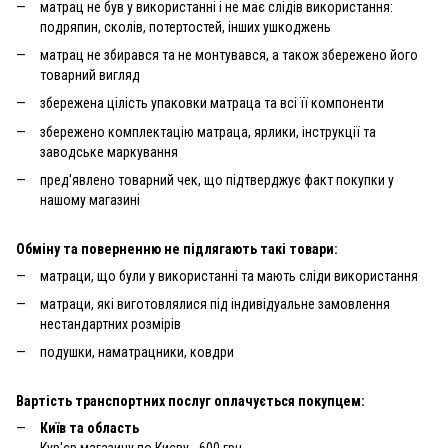
матрац не був у використанні і не має слідів використання:
подряпин, сколів, потертостей, інших ушкоджень
матрац не збирався та не монтувався, а також збережено його
товарний вигляд
збережена цілість упаковки матраца та всі її компоненти
збережено комплектацію матраца, ярлики, інструкції та
заводське маркування
пред'явлено товарний чек, що підтверджує факт покупки у
нашому магазині
Обміну та поверненню не підлягають такі товари:
матраци, що були у використанні та мають сліди використання
матраци, які виготовлялися під індивідуальне замовлення
нестандартних розмірів
подушки, наматрацники, ковдри
Вартість транспортних послуг оплачується покупцем:
Київ та область
Кур'єр магазину по Києву - 600 грн.,