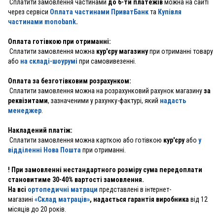
Сплатити замовлення частинами
до 6-ти платежів
можна на сайті
через сервіси
Оплата частинами ПриватБанк
та
Купівля
частинами monobank
.
Оплата готівкою при отриманні:
Сплатити замовлення можна
кур'єру магазину
при отриманні товару
або
на складі-шоурумі
при самовивезенні.
Оплата за безготівковим розрахунком:
Сплатити замовлення можна на розрахунковий рахунок магазину
за
реквізитами
, зазначеними у рахунку-фактурі, який
надасть
менеджер
.
Накладений платіж:
Сплатити замовлення можна карткою або готівкою
кур'єру
або
у
відділенні Нова Пошта
при отриманні.
! При замовленні нестандартного розміру сума передоплати
становитиме 30-40% вартості замовлення.
На всі
ортопедичні матраци
представлені в інтернет-
магазині
«Склад матраців»
, надається гарантія виробника
від 12
місяців до 20 років.