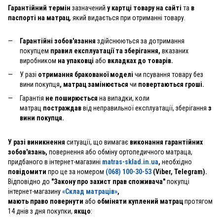
Гарантійний термін
зазначений
у картці товару на сайті
та
в
паспорті на матрац
, який видається при отриманні товару.
Гарантійні зобов'язання
здійснюються за дотримання
покупцем
правил експлуатації та зберігання,
вказаних
виробником
на упаковці
або
вкладках до товарів.
У разі
отримання бракованої моделі
чи псування товару без
вини покупця
, матрац замінюється
чи
повертаються гроші.
Гарантія
не поширюється
на випадки, коли
матрац
постраждав
від неправильної експлуатації, зберігання
з
вини покупця.
У разі виникнення
ситуації, що вимагає
виконання гарантійних
зобов'язань,
повернення або обміну ортопедичного матраца,
придбаного в інтернет-магазині
matras-sklad.in.ua
,
необхідно
повідомити
про це за номером
(068) 100-30-53
(Viber, Telegram).
Відповідно до
"Закону про захист прав споживача"
покупці
інтернет-магазину
«Склад матраців»
,
мають право повернути
або
обміняти куплений матрац
протягом
14 днів з дня покупки,
якщо
: