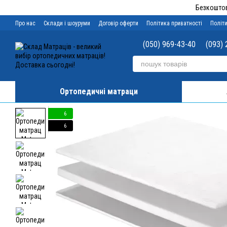
Перейти до основного контенту
Безкоштов
Про нас
Склади і шоуруми
Договір оферти
Політика приватності
Політи
(050) 969-43-40
(093) 
Ортопедичні матраци
6
6