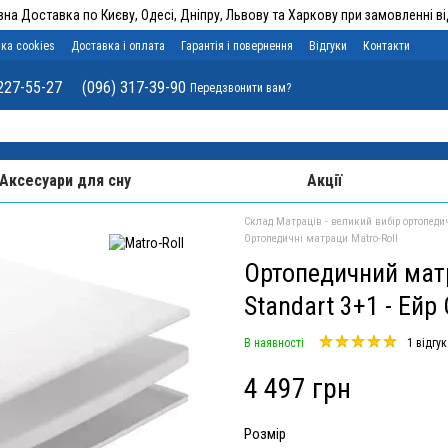
на Доставка по Києву, Одесі, Дніпру, Львову та Харкову при замовленні від
ка cookies
Доставка і оплата
Гарантія і повернення
Відгуки
Контакти
227-55-27
(096) 317-39-90
Передзвонити вам?
Аксесуари для сну
Акції
Склад Матраців - великий вибір ортопеди
Ортопедичні матраци Matro-Roll
Ортопедичний матр
Standart 3+1 - Ейр
В наявності
1 відгук
4 497 грн
Розмір