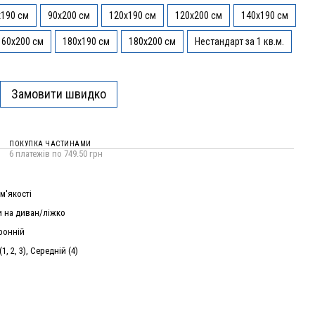
x190 см
90x200 см
120x190 см
120x200 см
140x190 см
160x200 см
180x190 см
180x200 см
Нестандарт за 1 кв.м.
Замовити швидко
ПОКУПКА ЧАСТИНАМИ
6 платежів по 749.50 грн
м'якості
 на диван/ліжко
ронній
1, 2, 3), Середній (4)