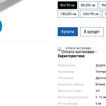
80x190 см
80x200 см
90
140x200 см
160x190 см
Купити
В кредит
ОПЛАТА ЧАСТИНАМИ
6 платежів по 749.50 грн
Характеристики
Призначення
Додати 
Вид матраца
Топпери
Тип матраца
Двосто
Жорсткість матраца
М'який (
Жорсткість сторін
3/3
Висота матраца (від-до)
3 - 13 см
Висота матраца
6 см