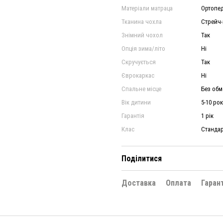
Матеріали матраца
Ортопед
Тканина чохла
Стрейч-
Знімний чохол
Так
Опція зима/літо
Ні
Скручується
Так
Єврокаркас
Ні
Спальне місце
Без об
Вік дитини
5-10 рок
Гарантія
1 рік
Клас
Станда
Поділитися
Доставка
Оплата
Гаран