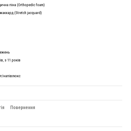
ична піна (Orthopedic foam)
жаккард (Stretch jacquard)
межень
ів, з 11 років
рт/напівлюкс
тія
Повернення