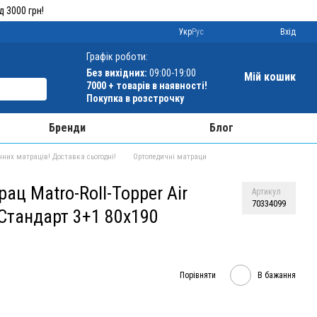
 3000 грн!
Укр
Рус
Вхід
Графік роботи:
Без вихідних:
09:00-19:00
Мій кошик
7000 +
товарів в наявності!
Покупка в розстрочку
Бренди
Блог
чних матраців! Доставка сьогодні!
Ортопедичні матраци
ац Matro-Roll-Topper Air
Артикул
70334099
 Стандарт 3+1 80x190
Порівняти
В бажання