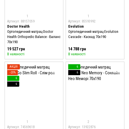
1
1
Артикул: 88157059
Артикул: 85593992
Doctor Health
Evolution
Ортопедичний матрац Doctor
Ортопедичний матрац Evolution
Health Orthopedic Balance - Баланс
Cascade - Каскад 70x190
70x190
19 527 грн
14 788 грн
В наявності
В наявності
АКЦІЯ
6
−20%
6
6
6
1
2
Артикул: 74569618
Артикул: 13922876