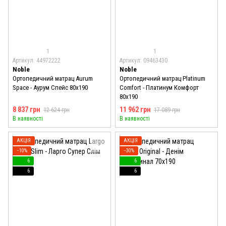
1
1
Артикул: 44972222
Артикул: 09463430
Noble
Noble
Ортопедичний матрац Aurum
Ортопедичний матрац Platinum
Space - Аурум Спейс 80x190
Comfort - Платинум Комфорт
80x190
8 837 грн
11 962 грн
12 624 грн
17 089 грн
В наявності
В наявності
АКЦІЯ
АКЦІЯ
−10%
−30%
6
6
6
6