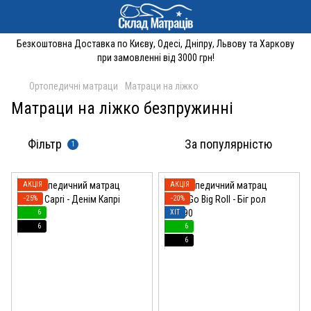
Безкоштовна Доставка по Києву, Одесі, Дніпру, Львову та Харкову
при замовленні від 3000 грн!
Ортопедичні матраци
Матраци на ліжко
Матраци на ліжко безпружинні
Фільтр
За популярністю
1
АКЦІЯ
АКЦІЯ
−25%
−20%
6
ХІТ
6
6
6