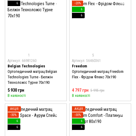
6
−20%
6
6
1
5
Артикул: 66981260
Артикул: 56460361
Belgian Technologies
Freedom
Ортопедичний матрац Belgian
Ортопедичний матрац Freedom
Technologies Turne - Белжін
Flex - Фрідом Флекс 70x190
Техноложіс Турне 70x190
5 930 грн
4 797 грн
5 995 грн
В наявності
В наявності
АКЦІЯ
АКЦІЯ
−30%
−30%
6
6
6
6