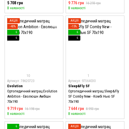
5 708 грн
9 776 грн
16 293 грн
В наявності
В наявності
АКЦІЯ
АКЦІЯ
−40%
−15%
6
6
6
6
10
1
Артикул: 78620723
Артикул: 97564030
Evolution
Sleep&Fly SF
Ортопедичний матрац Evolution
Ортопедичний матрац Sleep&Fly
Ambition - Еволюшн Амбішн
SF Comby New - Комбі Нью SF
70x190
70x190
9 719 грн
7 644 грн
16 198 грн
8 993 грн
В наявності
В наявності
6
АКЦІЯ