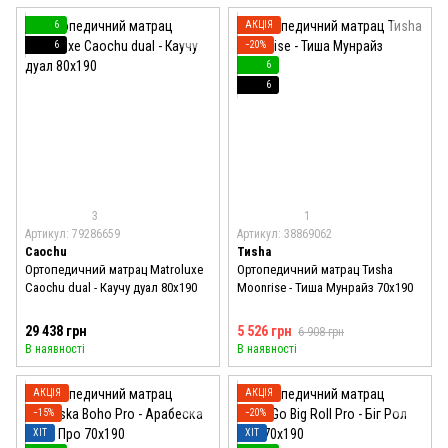
6
АКЦІЯ
6
−20%
6
6
3
1
Артикул: 79286659
Артикул: 38869062
Caochu
Тиshа
Ортопедичний матрац Matroluxe
Ортопедичний матрац Тиshа
Caochu dual - Каучу дуал 80x190
Moonrise - Тиша Мунрайз 70x190
29 438 грн
5 526 грн
6 908 грн
В наявності
В наявності
АКЦІЯ
АКЦІЯ
−15%
−20%
ХІТ
ХІТ