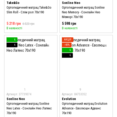
Take&Go
Sonline Neo
Ортопедичний матрац Take&Go
Ортопедичний матрац Sonline
Slim Roll - Слім рол 70x190
Neo Memory - Сонлайн Нео
Меморі 70x190
5 218 грн
5 598 грн
6 523 грн
В наявності
В наявності
6
АКЦІЯ
6
−40%
6
6
1
9
Артикул: 37739374
Артикул: 84753352
Sonline Neo
Evolution
Ортопедичний матрац Sonline
Ортопедичний матрац Evolution
Neo Latex - Сонлайн Нео Латекс
Advance - Еволюшн Адванс
70x190
70x190