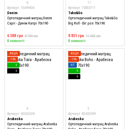
6
11
Артикул: 76499436
Артикул: 70850711
Denim
Take&Go
Ортопедичний матрац Denim
Ортопедичний матрац Take&Go
Capri - Денім Капрі 70x190
Big Roll - Біг рол 70x190
6 588 грн
8 851 грн
8 784 грн
11 063 грн
В наявності
В наявності
АКЦІЯ
АКЦІЯ
−15%
−15%
6
ХІТ
6
6
6
6
5
Артикул: 45632638
Артикул: 82403099
Arabeska
Arabeska
Ортопедичний матрац Arabeska
Ортопедичний матрац Arabeska