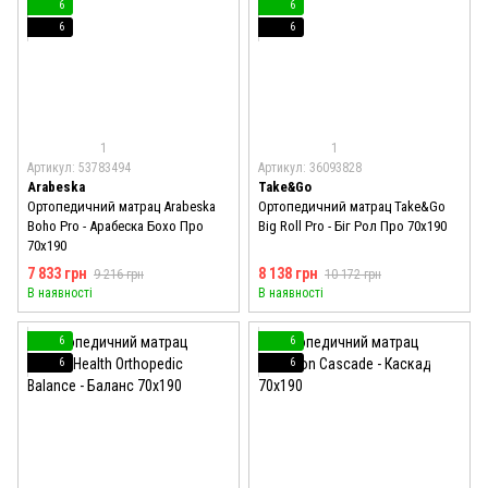
6
6
6
6
1
1
Артикул: 53783494
Артикул: 36093828
Arabeska
Take&Go
Ортопедичний матрац Arabeska
Ортопедичний матрац Take&Go
Boho Pro - Арабеска Бохо Про
Big Roll Pro - Біг Рол Про 70x190
70x190
7 833 грн
8 138 грн
9 216 грн
10 172 грн
В наявності
В наявності
6
6
6
6