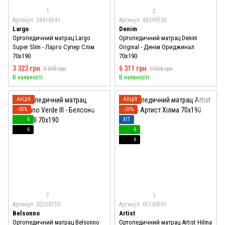
1
2
Артикул: 38416541
Артикул: 86399706
Largo
Denim
Ортопедичний матрац Largo
Ортопедичний матрац Denim
Super Slim - Ларго Супер Слім
Original - Денім Ориджинал
70x190
70x190
3 323 грн
6 311 грн
3 693 грн
9 016 грн
В наявності
В наявності
АКЦІЯ
АКЦІЯ
−30%
−20%
6
ХІТ
6
6
6
7
1
Артикул: 03258750
Артикул: 05740561
Belsonno
Artist
Ортопедичний матрац Belsonno
Ортопедичний матрац Artist Hilma