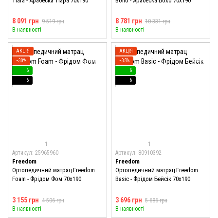
Tiara - Арабеска Тіара 70x190
Boho - Арабеска Бохо 70x190
8 091 грн
8 781 грн
9 519 грн
10 331 грн
В наявності
В наявності
АКЦІЯ
АКЦІЯ
−30%
−35%
6
6
6
6
1
1
Артикул: 25965960
Артикул: 80910392
Freedom
Freedom
Ортопедичний матрац Freedom
Ортопедичний матрац Freedom
Foam - Фрідом Фом 70x190
Basic - Фрідом Бейсік 70x190
3 155 грн
3 696 грн
4 506 грн
5 686 грн
В наявності
В наявності