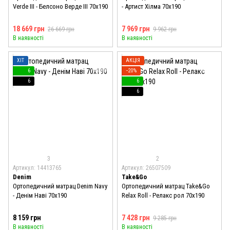
Verde III - Белсоно Верде III 70x190
- Артист Хілма 70x190
18 669 грн
7 969 грн
26 669 грн
9 962 грн
В наявності
В наявності
ХІТ
АКЦІЯ
6
−20%
6
6
6
3
2
Артикул: 14413765
Артикул: 26507509
Denim
Take&Go
Ортопедичний матрац Denim Navy
Ортопедичний матрац Take&Go
- Денім Наві 70x190
Relax Roll - Релакс рол 70x190
8 159 грн
7 428 грн
9 285 грн
В наявності
В наявності