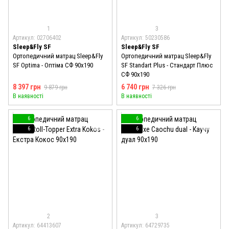
1
3
Артикул: 02706402
Артикул: 50230586
Sleep&Fly SF
Sleep&Fly SF
Ортопедичний матрац Sleep&Fly
Ортопедичний матрац Sleep&Fly
SF Optima - Оптіма СФ 90x190
SF Standart Plus - Стандарт Плюс
СФ 90x190
8 397 грн
6 740 грн
9 879 грн
7 326 грн
В наявності
В наявності
6
6
6
6
2
3
Артикул: 64413607
Артикул: 64729735