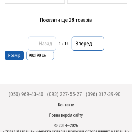
Показати ще 28 товарів
Назад
Вперед
1
з 16
Розмір
90x190 см
(050) 969-43-40
(093) 227-55-27
(096) 317-39-90
Контакти
Повна версія сайту
© 2014—2026
«Склад Матраців» - мережа складів і шоурумів ортопедичних матраців у