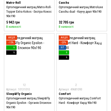
Matro-Roll
Caochu
Ортопедичний матрац Matro-Roll-
Ортопедичний матрац Matroluxe
Topper Extra Kokos - Екстра Кокос
Caochu dual - Каучу дуал 90x190
90x190
5 942 грн
32 705 грн
В наявності
В наявності
АКЦІЯ
АКЦІЯ
−15%
−20%
6
ХІТ
6
6
6
12
2
Артикул: 10131010
Артикул: 49681093
Sleep&Fly Organic
ComFort
Ортопедичний матрац Sleep&Fly
Ортопедичний матрац ComFort
Organic Epsilon - Органік Епсилон
Hard - Комфорт Хард 90x190
90x190