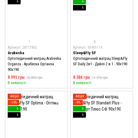
6
6
6
1
8
Артикул: 28777862
Артикул: 93465114
Arabeska
Sleep&Fly SF
Ортопедичний матрац Arabeska
Ортопедичний матрац Sleep&Fly
Organza - Арабеска Органза
SF Daily 2в1 - Дейлі 2 в 1 - 90x190
90x190
8 991 грн
8 384 грн
10 833 грн
11 976 грн
В наявності
В наявності
АКЦІЯ
АКЦІЯ
−15%
−8%
6
6
6
6