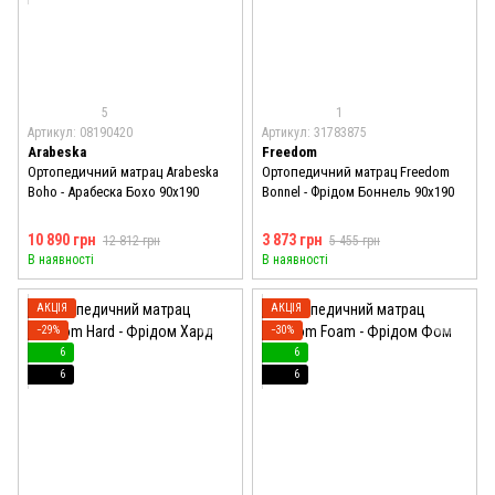
5
1
Артикул: 08190420
Артикул: 31783875
Arabeska
Freedom
Ортопедичний матрац Arabeska
Ортопедичний матрац Freedom
Boho - Арабеска Бохо 90x190
Bonnel - Фрідом Боннель 90x190
10 890 грн
3 873 грн
12 812 грн
5 455 грн
В наявності
В наявності
АКЦІЯ
АКЦІЯ
−29%
−30%
6
6
6
6