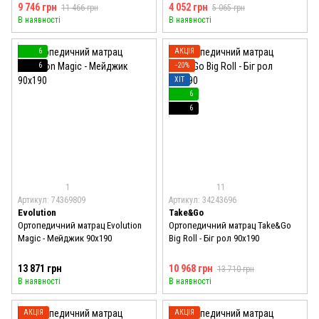
9 746 грн
4 052 грн
11 466 грн
5 065 грн
В наявності
В наявності
6
АКЦІЯ
6
−20%
ХІТ
6
6
1
11
Артикул: 74369809
Артикул: 34243696
Evolution
Take&Go
Ортопедичний матрац Evolution
Ортопедичний матрац Take&Go
Magic - Мейджик 90x190
Big Roll - Біг рол 90x190
13 871 грн
10 968 грн
13 710 грн
В наявності
В наявності
АКЦІЯ
АКЦІЯ