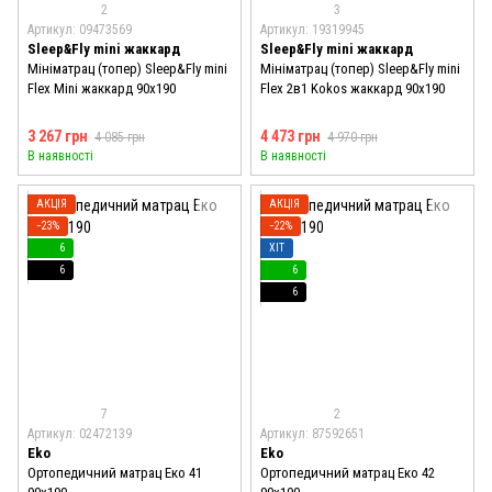
2
3
Артикул: 09473569
Артикул: 19319945
Sleep&Fly mini жаккард
Sleep&Fly mini жаккард
Мініматрац (топер) Sleep&Fly mini
Мініматрац (топер) Sleep&Fly mini
Flex Mini жаккард 90x190
Flex 2в1 Kokos жаккард 90x190
3 267 грн
4 473 грн
4 085 грн
4 970 грн
В наявності
В наявності
АКЦІЯ
АКЦІЯ
−23%
−22%
6
ХІТ
6
6
6
7
2
Артикул: 02472139
Артикул: 87592651
Eko
Eko
Ортопедичний матрац Еко 41
Ортопедичний матрац Еко 42