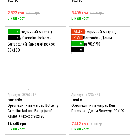
90x190
90x190
2 822 грн
3 409 грн
3 666 грн
4 369 грн
В наявності
В наявності
6
АКЦІЯ
6
−18%
6
6
2
3
Артикул: 03263217
Артикул: 54237479
Butterfly
Denim
Ортопедичний матрац Butterfly
Ортопедичний матрац Denim
Camelia+kokos - Батерфляй
Bermuda - Денім Бермуда 90x190
Камелія+кокос 90x190
16 445 грн
7 412 грн
9 038 грн
В наявності
В наявності