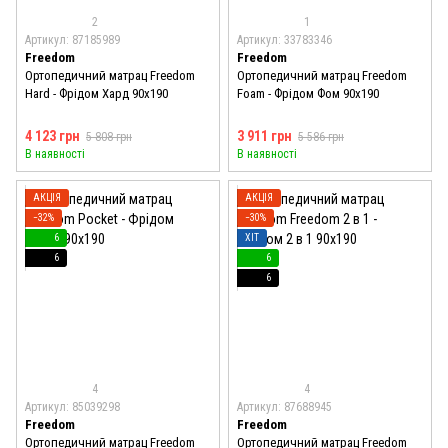
2
1
Артикул: 87185989
Артикул: 33783346
Freedom
Freedom
Ортопедичний матрац Freedom
Ортопедичний матрац Freedom
Hard - Фрідом Хард 90x190
Foam - Фрідом Фом 90x190
4 123 грн
3 911 грн
5 808 грн
5 586 грн
В наявності
В наявності
АКЦІЯ
АКЦІЯ
−32%
−30%
6
ХІТ
6
6
6
4
4
Артикул: 85039298
Артикул: 87688945
Freedom
Freedom
Ортопедичний матрац Freedom
Ортопедичний матрац Freedom