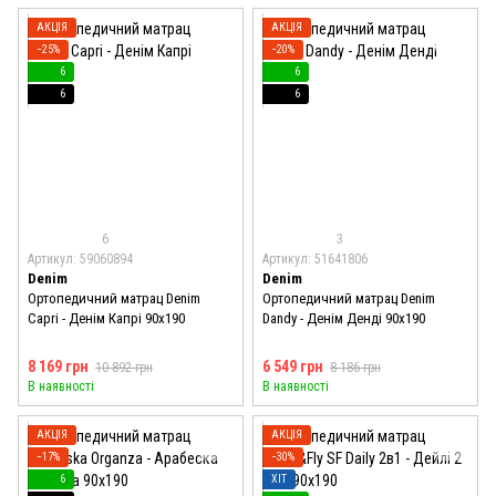
АКЦІЯ
АКЦІЯ
−25%
−20%
6
6
6
6
6
3
Артикул: 59060894
Артикул: 51641806
Denim
Denim
Ортопедичний матрац Denim
Ортопедичний матрац Denim
Capri - Денім Капрі 90x190
Dandy - Денім Денді 90x190
8 169 грн
6 549 грн
10 892 грн
8 186 грн
В наявності
В наявності
АКЦІЯ
АКЦІЯ
−17%
−30%
6
ХІТ