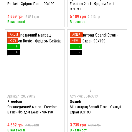
Pocket - Фрідом Покет 90x190
Freedom 2 в 1 - Фрідом 2 в 1
90x190
4 659 грн
5 189 грн
6 851 грн
7 413 грн
В наявності
В наявності
АКЦІЯ
АКЦІЯ
−35%
−15%
6
6
6
6
1
4
Артикул: 20399012
Артикул: 50460513
Freedom
Scandi
Ортопедичний матрац Freedom
Мініматрац Scandi Etran - Сканді
Basic - Фрідом Бейсік 90x190
Етран 90x190
4 582 грн
3 735 грн
7 050 грн
4 394 грн
В наявності
В наявності