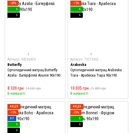
−43%
−15%
6
6
6
6
4
6
Артикул: 04236454
Артикул: 73274362
Butterfly
Arabeska
Ортопедичний матрац Butterfly
Ортопедичний матрац Arabeska
Azalia - Батерфляй Азалія 90x190
Tiara - Арабеска Тіара 90x190
8 320 грн
10 035 грн
14 561 грн
11 807 грн
В наявності
В наявності
АКЦІЯ
АКЦІЯ
−15%
−29%
ХІТ
6
6
6
6