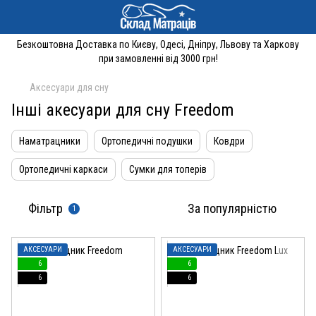
Безкоштовна Доставка по Києву, Одесі, Дніпру, Львову та Харкову
при замовленні від 3000 грн!
Аксесуари для сну
Інші акесуари для сну Freedom
Наматрацники
Ортопедичні подушки
Ковдри
Ортопедичні каркаси
Сумки для топерів
Фільтр
За популярністю
1
АКСЕСУАРИ
АКСЕСУАРИ
6
6
6
6