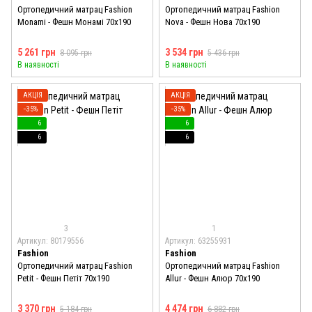
Ортопедичний матрац Fashion
Ортопедичний матрац Fashion
Monami - Фешн Монамі 70x190
Nova - Фешн Нова 70x190
5 261 грн
3 534 грн
8 095 грн
5 436 грн
В наявності
В наявності
АКЦІЯ
АКЦІЯ
−35%
−35%
6
6
6
6
3
1
Артикул: 80179556
Артикул: 63255931
Fashion
Fashion
Ортопедичний матрац Fashion
Ортопедичний матрац Fashion
Petit - Фешн Петіт 70x190
Allur - Фешн Алюр 70x190
3 370 грн
4 474 грн
5 184 грн
6 882 грн