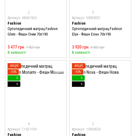
2
3
Артикул: 48461934
Артикул: 58928331
Fashion
Fashion
Ортопедичний матрац Fashion
Ортопедичний матрац Fashion
Glem - Фешн Глем 70x190
Elan - Фешн Елан 70x190
5 477 грн
3 920 грн
7 823 грн
6 032 грн
В наявності
В наявності
АКЦІЯ
АКЦІЯ
−35%
−35%
6
6
6
6
4
2
Артикул: 71421139
Артикул: 10930533
Fashion
Fashion