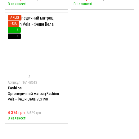
В наявності
В наявності
АКЦІЯ
−33%
6
6
3
Артикул: 16148613
Fashion
Ортопедичний матрац Fashion
Vela - Фешн Вела 70x190
4 374 грн
6 529 грн
В наявності