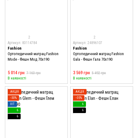
2
2
Артикул: 83114784
Артикул: 24896107
Fashion
Fashion
Ортопедичний матрац Fashion
Ортопедичний матрац Fashion
Mode - Фешн Мод 70x190
Gala - Фешн Гала 70x190
5 014 грн
3 569 грн
7 163 грн
5 492 грн
В наявності
В наявності
АКЦІЯ
АКЦІЯ
−30%
−35%
ХІТ
6
6
6
6