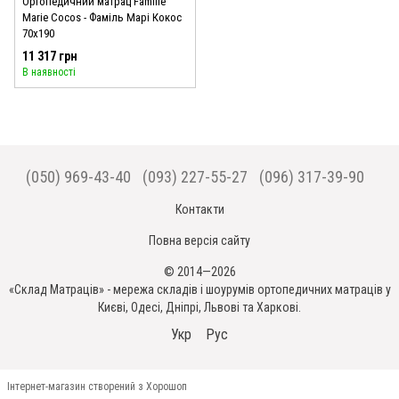
Ортопедичний матрац Famille
Marie Cocos - Фаміль Марі Кокос
70x190
11 317 грн
В наявності
(050) 969-43-40
(093) 227-55-27
(096) 317-39-90
Контакти
Повна версія сайту
© 2014—2026
«Склад Матраців» - мережа складів і шоурумів ортопедичних матраців у
Києві, Одесі, Дніпрі, Львові та Харкові.
Укр
Рус
Інтернет-магазин створений з Хорошоп