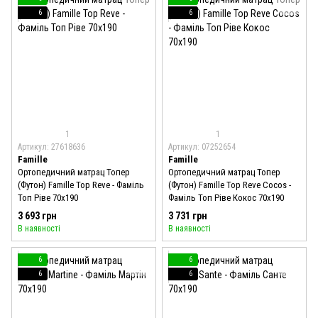
6
6
1
1
Артикул: 27618636
Артикул: 07252654
Famille
Famille
Ортопедичний матрац Топер
Ортопедичний матрац Топер
(Футон) Famille Top Reve - Фаміль
(Футон) Famille Top Reve Cocos -
Топ Ріве 70x190
Фаміль Топ Ріве Кокос 70x190
3 693 грн
3 731 грн
В наявності
В наявності
6
6
6
6