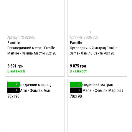
1
1
Артикул: 35822665
Артикул: 35082605
Famille
Famille
Ортопедичний матрац Famille
Ортопедичний матрац Famille
Martine - Фаміль Мартін 70x190
Sante - Фаміль Санте 70x190
6 691 грн
9 075 грн
В наявності
В наявності
6
6
6
6