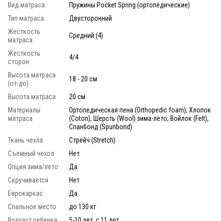
Вид матраса
Пружины Pocket Spring (ортопедические)
Тип матраса
Двусторонний
Жесткость
Средний (4)
матраса
Жесткость
4/4
сторон
Высота матраса
18 - 20 см
(от-до)
Высота матраса
20 см
Материалы
Ортопедическая пена (Orthopedic foam), Хлопок
матраса
(Coton), Шерсть (Wool) зима-лето, Войлок (Felt),
Спанбонд (Spunbond)
Ткань чехла
Стрейч (Stretch)
Съемный чехол
Нет
Опция зима/лето
Да
Скручивается
Нет
Еврокаркас
Да
Спальное место
до 130 кг
Возраст ребенка
5-10 лет, с 11 лет