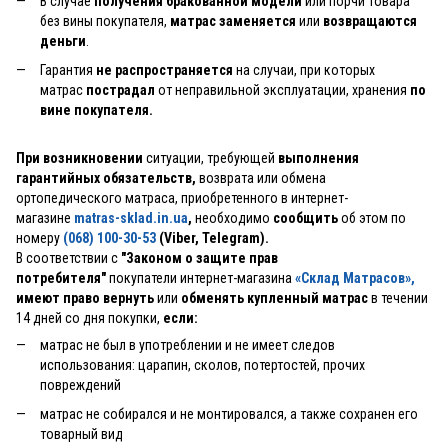
В случае
получения бракованной модели
или порчи товара
без вины покупателя,
матрас заменяется
или
возвращаются
деньги
.
Гарантия
не распространяется
на случаи, при которых
матрас
пострадал
от неправильной эксплуатации, хранения
по
вине покупателя.
При возникновении
ситуации, требующей
выполнения
гарантийных обязательств,
возврата или обмена
ортопедического матраса, приобретенного в интернет-
магазине
matras-sklad.in.ua
,
необходимо
сообщить
об этом по
номеру
(068) 100-30-53
(Viber, Telegram).
В соответствии с
"Законом о защите прав
потребителя"
покупатели интернет-магазина
«Склад Матрасов»
,
имеют право вернуть
или
обменять купленный матрас
в течении
14 дней со дня покупки,
если:
матрас не был в употреблении и не имеет следов
использования: царапин, сколов, потертостей, прочих
повреждений
матрас не собирался и не монтировался, а также сохранен его
товарный вид