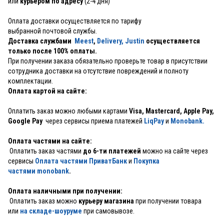
или
курьером по адресу
(2-4 дня)
Оплата доставки осуществляется по тарифу
выбранной почтовой службы.
Доставка службами
Meest
,
Delivery,
Justin
осуществляется
только после 100% оплаты.
При получении заказа обязательно проверьте товар в присутствии
сотрудника доставки на отсутствие повреждений и полноту
комплектации.
Оплата картой на сайте:
Оплатить заказ можно любыми картами
Visa, Mastercard, Apple Pay,
Google Pay
через сервисы приема платежей
LiqPay
и
Monobank.
Оплата частями на сайте:
Оплатить заказ частями
до 6-ти платежей
можно на сайте через
сервисы
Оплата частями ПриватБанк
и
Покупка
частями monobank
.
Оплата наличными при получении:
Оплатить заказ можно
курьеру магазина
при получении товара
или
на складе-шоуруме
при самовывозе.