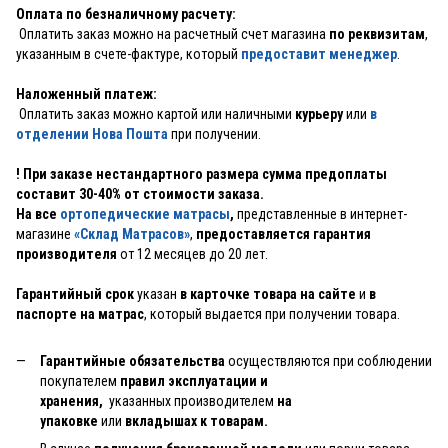
Оплата по безналичному расчету:
Оплатить заказ можно на расчетный счет магазина
по реквизитам
,
указанным в счете-фактуре, который
предоставит менеджер
.
Наложенный платеж:
Оплатить заказ можно картой или наличными
курьеру
или
в
отделении Нова Пошта
при получении.
! При заказе нестандартного размера сумма предоплаты
составит 30-40% от стоимости заказа.
На все
ортопедические матрасы
,
представленные в интернет-
магазине
«Склад Матрасов»
,
предоставляется гарантия
производителя
от 12 месяцев до 20 лет.
Гарантийный срок
указан
в карточке товара на сайте
и
в
паспорте на матрас
, который выдается при получении товара.
Гарантийные обязательства
осуществляются при соблюдении
покупателем
правил эксплуатации и
хранения,
указанных производителем
на
упаковке
или
вкладышах к товарам.